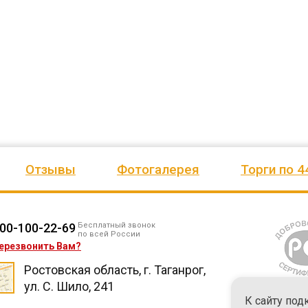
ено
качеством продукции, дорожим
сада, школы, есть только очень
одозаб
...
нашим сотрудничеством! Желаем
...
старый СК, детская площадка
...
весь отзыв
весь отзыв
Ирина Михалап
Елена Алексеевна
Администрация Харлуского
Администрация МО "Новогорск
е
сельского поселения
Граховского района Удмуртско
ики
Республики
Отзывы
Фотогалерея
Торги по 4
00-100-22-69
Бесплатный звонок
по всей России
ерезвонить Вам?
Ростовская область, г. Таганрог,
ул. С. Шило, 241
К сайту под