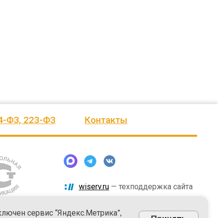
человеку, своё признание и уважение.
Огромное спасибо бригаде
Администрация сельского поселения
монтажников и лично менеджеру
Ве
...
Насул
...
весь отзыв
весь отзыв
ое"
Иванова Л.В.
Багит Карамурзин
й
Глава сельского поселения Вепсское
ТОО Егеменди Курылыс, Казахста
национальное
4-ФЗ, 223-ФЗ
Контакты
wiserv.ru
— техподдержка сайта
ключен сервис “Яндекс.Метрика”,