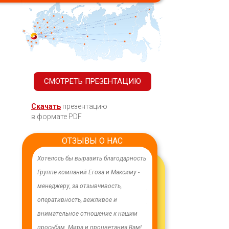
СМОТРЕТЬ ПРЕЗЕНТАЦИЮ
Скачать
презентацию
в формате PDF
ОТЗЫВЫ О НАС
ачественного,
Хотелось бы выразить благодарность
В целях устойчивого водосн
дования.
Группе компаний Егоза и Максиму -
в п. Бага-Чонос проведены
я работа
менеджеру, за отзывчивость,
ремонтные работы на водоз
м особую
оперативность, вежливое и
установлена водонапорная 
ру Максиму
внимательное отношение к нашим
Рожновского, емкостью 100
енность,
просьбам. Мира и процветания Вам!
заменены два насоса на арт