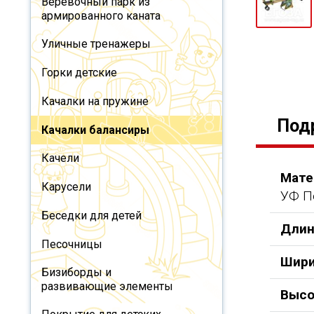
Веревочный парк из
армированного каната
Уличные тренажеры
Горки детские
Качалки на пружине
Под
Качалки балансиры
Качели
Мате
Карусели
УФ П
Беседки для детей
Длин
Песочницы
Шири
Бизиборды и
развивающие элементы
Высо