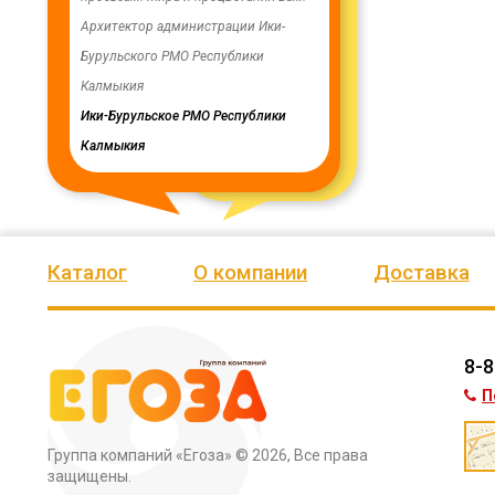
ую работу.
Архитектор администрации Ики-
скважинах, а также выполн
Бурульского РМО Республики
ограждение по периметру в
мурского
Калмыкия
весь отзыв
кия
Ики-Бурульское РМО Республики
Олег Мутулович
Калмыкия
Бага-Чоносовское сельское
муниципальное образовани
Целинного района Республ
Калмыкия
Каталог
О компании
Доставка
8-8
П
Группа компаний «Егоза»
© 2026, Все права
защищены.