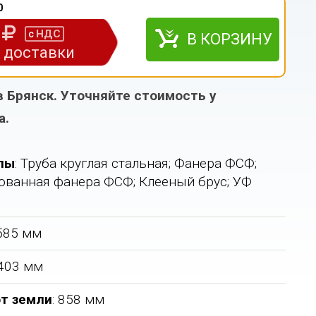
0
0
НДС
с
В КОРЗИНУ
з доставки
в Брянск. Уточняйте стоимость у
а.
лы
: Труба круглая стальная; Фанера ФСФ;
ванная фанера ФСФ; Клееный брус; УФ
2585 мм
 403 мм
т земли
: 858 мм