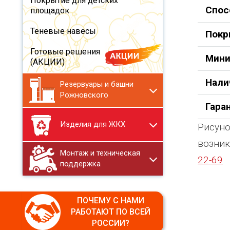
Покрытие для детских
Спос
площадок
Теневые навесы
Покр
Готовые решения
Мини
(АКЦИИ)
Нали
Резервуары и башни
Рожновского
Гара
Изделия для ЖКХ
Рисуно
возник
Монтаж и техническая
22-69
поддержка
ПОЧЕМУ С НАМИ
РАБОТАЮТ ПО ВСЕЙ
РОССИИ?