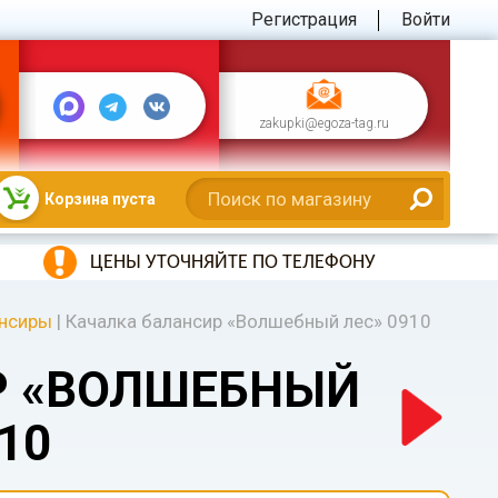
Регистрация
Войти
zakupki@egoza-tag.ru
Корзина пуста
ЦЕНЫ УТОЧНЯЙТЕ ПО ТЕЛЕФОНУ
ансиры
|
Качалка балансир «Волшебный лес» 0910
Р «ВОЛШЕБНЫЙ
10