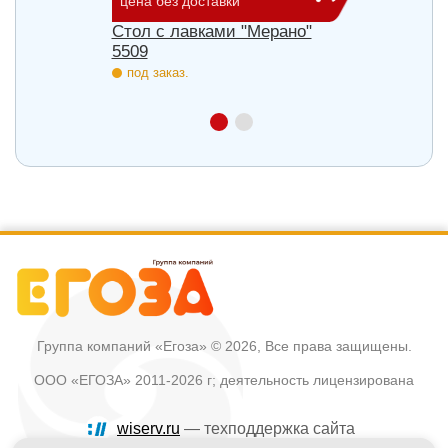
цена без доставки
цена б
Стол с лавками "Мерано"
Скамь
5509
под з
под заказ.
Группа компаний «Егоза»
© 2026, Все права защищены.
ООО «ЕГОЗА» 2011-2026 г; деятельность лицензирована
wiserv.ru
— техподдержка сайта