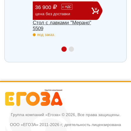
36 900
98 7
с
НДС
цена без доставки
цена б
Стол с лавками "Мерано"
Скамь
5509
под з
под заказ.
Группа компаний «Егоза»
© 2026, Все права защищены.
ООО «ЕГОЗА» 2011-2026 г; деятельность лицензирована