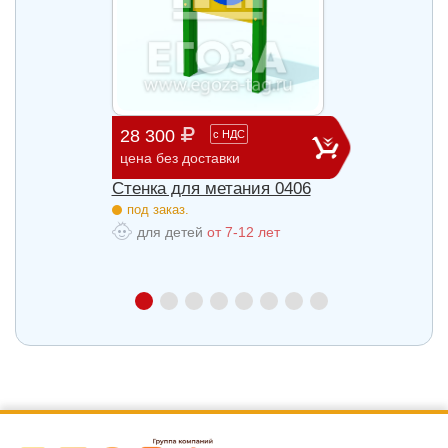
28 300
20 3
с
НДС
цена без доставки
цена б
3
Стенка для метания 0406
Стенк
под заказ.
под з
для детей
от 7-12 лет
для