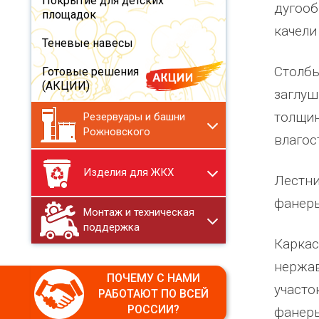
Покрытие для детских
дугооб
площадок
качели
Теневые навесы
Столбы
Готовые решения
(АКЦИИ)
заглуш
толщин
Резервуары и башни
Рожновского
влагос
Изделия для ЖКХ
Лестни
фанеры
Монтаж и техническая
поддержка
Каркас
нержав
ПОЧЕМУ С НАМИ
участо
РАБОТАЮТ ПО ВСЕЙ
РОССИИ?
фанеры