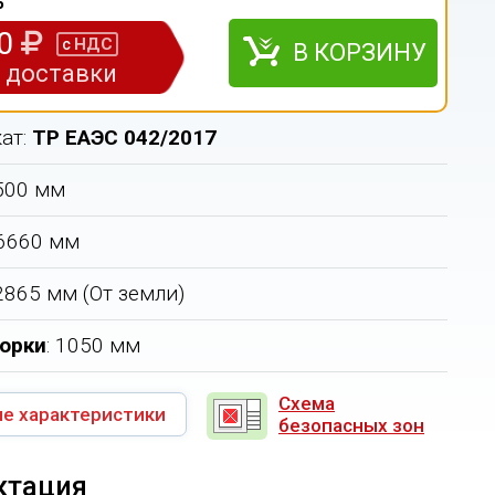
5
50
НДС
с
В КОРЗИНУ
з доставки
ат:
ТР ЕАЭС 042/2017
7500 мм
 6660 мм
 2865 мм (От земли)
орки
: 1050 мм
Схема
е характеристики
безопасных зон
ктация