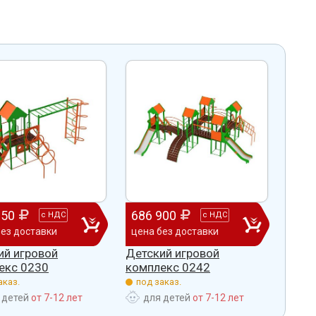
человеку, своё признание и уважение.
Огромное спасибо бригаде
Администрация сельского поселения
монтажников и лично менеджеру
Ве
...
Насул
...
весь отзыв
весь отзыв
ое"
Иванова Л.В.
Багит Карамурзин
й
Глава сельского поселения Вепсское
ТОО Егеменди Курылыс, Казахста
национальное
650
686 900
372
с
НДС
с
НДС
без доставки
цена без доставки
цена
ий игровой
Детский игровой
Детс
екс 0230
комплекс 0242
комп
аказ.
под заказ.
под 
 детей
от 7-12 лет
для детей
от 7-12 лет
дл