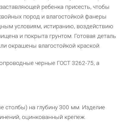
 заставляющей ребенка присесть, чтобы
 хвойных пород и влагостойкой фанеры
одным условиям, истиранию, воздействию
чищена и покрыта грунтом. Готовая деталь
али окрашены влагостойкой краской.
опроводные черные ГОСТ 3262-75, а
Уважаемый Александр
ТОО Егеменди Курылыс выражает
кая
Владимирович! Примите самые
благодарность Группе компаний
е столбы) на глубину 300 мм. Изделие
го 37
теплые и искренние поздравления по
"Егоза" за успешное и плодотворн
динений, оцинкованный крепеж.
случаю Дня предпринимателя!
сотрудничество. Детское игровое
зина,
Поздравляем Вас с праздником, хочу
оборудование поставили в срок,
ского
выразить Вам, замечательному
быстро и надёжно смонтировали.