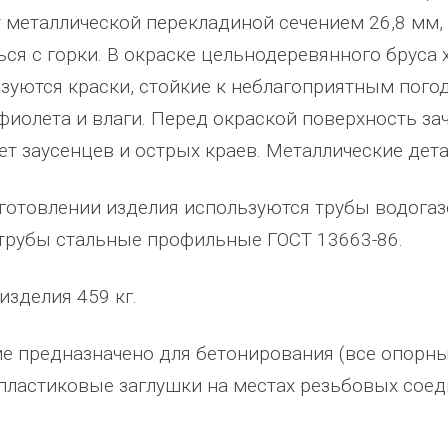
 металлической перекладиной сечением 26,8 мм,
ься с горки. В окраске цельнодеревянного бруса
зуются краски, стойкие к неблагоприятным пог
фиолета и влаги. Перед окраской поверхность за
ет заусенцев и острых краев. Металлические дет
готовлении изделия используются трубы водогаз
трубы стальные профильные ГОСТ 13663-86.
изделия 459 кг.
абжения,
От всей души хочу поблагодарить
Добрый день) Ура! Наконец то у
компанию "Егоза" за их продукцию,
наших детишек появилась детс
е предназначено для бетонирования (все опорны
аборе:
индивидуальный подход и
площадка. В нашей деревне все
пластиковые заглушки на местах резьбовых сое
башня
лояльность. На протяжении многих
дворов и 84 фактически
 м3;
лет приобретаем детское спортивное
проживающих жителя, нет мага
езианских
и игровое оборудование. Довольны
почтового отделения, фапа, дет