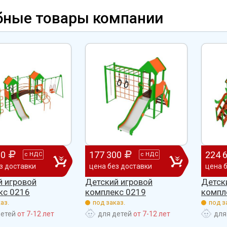
ено
качеством продукции, дорожим
сада, школы, есть только очень
бные товары компании
одозаб
...
нашим сотрудничеством! Желаем
...
старый СК, детская площадка
...
весь отзыв
весь отзыв
Ирина Михалап
Елена Алексеевна
Администрация Харлуского
Администрация МО "Новогорск
е
сельского поселения
Граховского района Удмуртско
ики
Республики
00
177 300
224 
с
НДС
с
НДС
з доставки
цена без доставки
цена 
й игровой
Детский игровой
Детск
кс 0216
комплекс 0219
компл
аз.
под заказ.
под з
детей
от 7-12 лет
для детей
от 7-12 лет
для