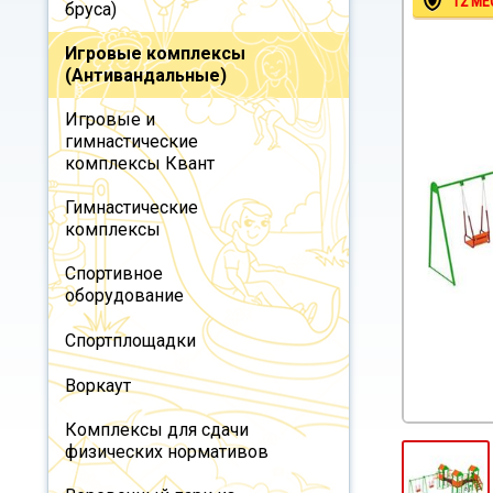
12 МЕ
бруса)
Игровые комплексы
(Антивандальные)
Игровые и
гимнастические
комплексы Квант
Гимнастические
комплексы
Спортивное
оборудование
Спортплощадки
Воркаут
Комплексы для сдачи
физических нормативов