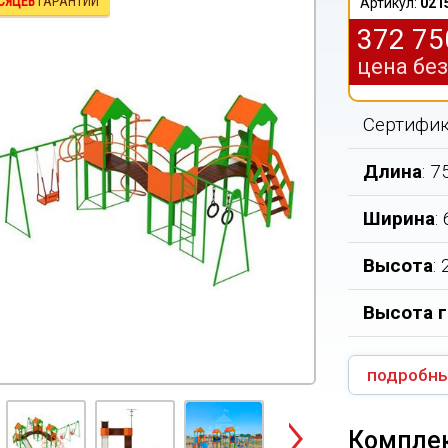
СЯЦЕВ
ГАРАНТИИ
Артикул:
021
372 7
цена бе
Сертифик
Длина
: 
Ширина
:
Высота
:
Высота г
подробны
Компле
Next