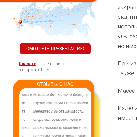
закрыт
скатит
исполь
ультра
не име
СМОТРЕТЬ ПРЕЗЕНТАЦИЮ
При из
Скачать
презентацию
в формате PDF
также 
ОТЗЫВЫ О НАС
Масса 
ачественного,
Хотелось бы выразить благодарность
В целях устойчивого водосн
дования.
Группе компаний Егоза и Максиму -
в п. Бага-Чонос проведены
Издели
я работа
менеджеру, за отзывчивость,
ремонтные работы на водоз
имеет 
м особую
оперативность, вежливое и
установлена водонапорная 
ру Максиму
внимательное отношение к нашим
Рожновского, емкостью 100
енность,
просьбам. Мира и процветания Вам!
заменены два насоса на арт