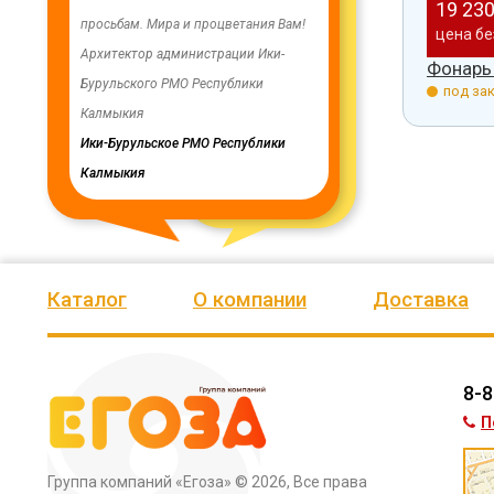
24 280
19 23
с
НДС
с
НДС
енность,
просьбам. Мира и процветания Вам!
заменены два насоса на арт
 доставки
цена без доставки
цена бе
ую работу.
Архитектор администрации Ики-
скважинах, а также выполн
уличный 5612
Фонарь уличный 5613
Фонарь
Бурульского РМО Республики
ограждение по периметру в
з.
под заказ.
под зак
мурского
Калмыкия
весь отзыв
кия
Ики-Бурульское РМО Республики
Олег Мутулович
Калмыкия
Бага-Чоносовское сельское
муниципальное образовани
Целинного района Республ
Калмыкия
Каталог
О компании
Доставка
8-8
П
Группа компаний «Егоза»
© 2026, Все права