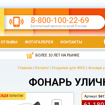
8-800-100-22-69
Бесплатный звонок по всей России
ОТЗЫВЫ
ФОТОГАЛЕРЕЯ
КОНТАКТЫ
БОЛЕЕ 10 ЛЕТ НА РЫНКЕ
Главная
|
Каталог
|
Изделия для ЖКХ
|
Фонари 
ФОНАРЬ УЛИЧ
СЯЦЕВ
ГАРАНТИИ
Артикул:
561
61 18