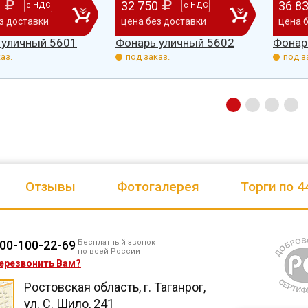
0
32 750
36 8
с
НДС
с
НДС
езианских
и игровое оборудование. Довольны
почтового отделения, фапа, дет
з доставки
цена без доставки
цена 
ено
качеством продукции, дорожим
сада, школы, есть только очень
 уличный 5601
Фонарь уличный 5602
Фонар
одозаб
...
нашим сотрудничеством! Желаем
...
старый СК, детская площадка
...
аз.
под заказ.
под з
весь отзыв
весь отзыв
Ирина Михалап
Елена Алексеевна
Администрация Харлуского
Администрация МО "Новогорск
е
сельского поселения
Граховского района Удмуртско
ики
Республики
Отзывы
Фотогалерея
Торги по 4
00-100-22-69
Бесплатный звонок
по всей России
ерезвонить Вам?
Ростовская область, г. Таганрог,
ул. С. Шило, 241