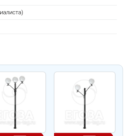
циалиста)
Уважаемый Александр
ТОО Егеменди Курылыс выражает
кая
Владимирович! Примите самые
благодарность Группе компаний
го 37
теплые и искренние поздравления по
"Егоза" за успешное и плодотворн
случаю Дня предпринимателя!
сотрудничество. Детское игровое
зина,
Поздравляем Вас с праздником, хочу
оборудование поставили в срок,