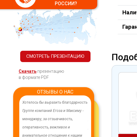
РОССИИ?
Нали
Гара
Подо
СМОТРЕТЬ ПРЕЗЕНТАЦИЮ
Скачать
презентацию
в формате PDF
ОТЗЫВЫ О НАС
ачественного,
Хотелось бы выразить благодарность
В целях устойчивого водосн
дования.
Группе компаний Егоза и Максиму -
в п. Бага-Чонос проведены
я работа
менеджеру, за отзывчивость,
ремонтные работы на водоз
м особую
оперативность, вежливое и
установлена водонапорная 
ру Максиму
внимательное отношение к нашим
Рожновского, емкостью 100