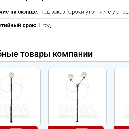
чие на складе
: Под заказ (Сроки уточняйте у спе
нтийный срок:
1 год
бные товары компании
абжения,
От всей души хочу поблагодарить
Добрый день) Ура! Наконец то у
компанию "Егоза" за их продукцию,
наших детишек появилась детс
аборе:
индивидуальный подход и
площадка. В нашей деревне все
башня
лояльность. На протяжении многих
дворов и 84 фактически
 м3;
лет приобретаем детское спортивное
проживающих жителя, нет мага