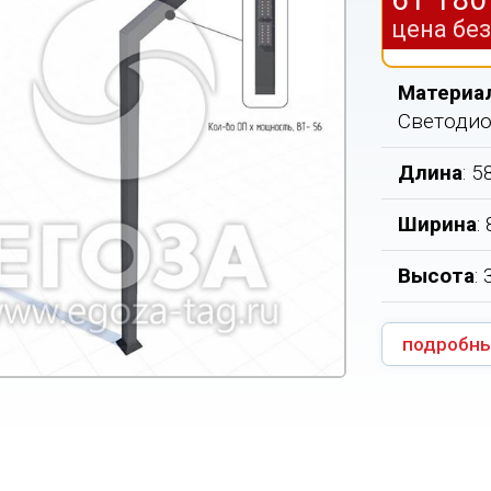
цена бе
Материа
Светодио
Длина
: 
Ширина
:
Высота
:
подробны