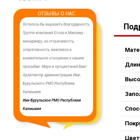
ОТЗЫВЫ О НАС
ачественного,
Хотелось бы выразить благодарность
В целях устойчивого водосн
Под
дования.
Группе компаний Егоза и Максиму -
в п. Бага-Чонос проведены
я работа
менеджеру, за отзывчивость,
ремонтные работы на водоз
Мате
м особую
оперативность, вежливое и
установлена водонапорная 
ру Максиму
внимательное отношение к нашим
Рожновского, емкостью 100
Длин
енность,
просьбам. Мира и процветания Вам!
заменены два насоса на арт
ую работу.
Архитектор администрации Ики-
скважинах, а также выполн
Высо
Бурульского РМО Республики
ограждение по периметру в
мурского
Калмыкия
весь отзыв
Запо
кия
Ики-Бурульское РМО Республики
Олег Мутулович
Спос
Калмыкия
Бага-Чоносовское сельское
муниципальное образовани
Покр
Целинного района Республ
Калмыкия
Цвет 