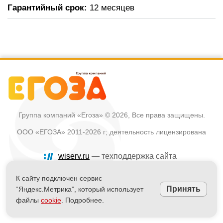
Гарантийный срок:
12 месяцев
Группа компаний «Егоза»
© 2026, Все права защищены.
ООО «ЕГОЗА» 2011-2026 г; деятельность лицензирована
wiserv.ru
— техподдержка сайта
Политика в отношении обработки персональных данных
К сайту подключен сервис
Принять
“Яндекс.Метрика”, который использует
Информация на сайте не является публичной офертой
файлы
cookie
. Подробнее.
Powered by
nopCommerce