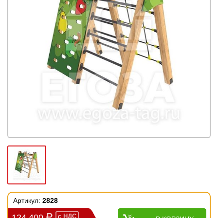
Артикул:
2828
124 400
с
НДС