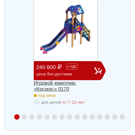
240 600
903 
с
НДС
цена без доставки
цена б
Игровой комплекс
Игров
«Космос» 0170
«Косм
под заказ.
под з
для детей
от 7-12 лет
для