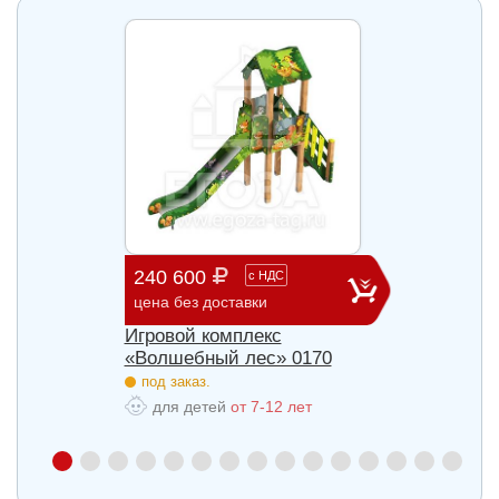
240 600
903 
с
НДС
цена без доставки
цена б
Игровой комплекс
Игров
85
«Волшебный лес» 0170
«Волш
под заказ.
под з
для детей
от 7-12 лет
для