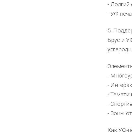
- Долгий
- УФ-печ
5. Подде
Брус и У
углеродн
Элементы
- Многоу
- Интера
- Темати
- Спорти
- Зоны о
Как УФ-п