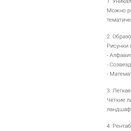
1. Уника
Можно ре
тематиче
2. Образ
Рисунки 
- Алфави
- Созвез
- Матема
3. Лёгка
Чёткие л
ландшаф
4. Рента