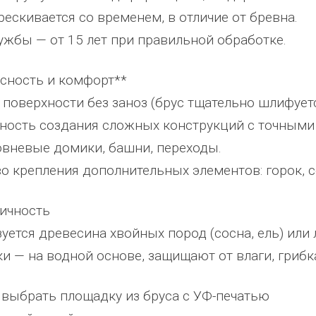
трескивается со временем, в отличие от бревна.
ожим
сада, школы, есть только очень
человеку, своё признание и ув
Желаем
...
старый СК, детская площадка
...
Администрация сельского пос
лужбы — от 15 лет при правильной обработке.
весь отзыв
Ве
...
Елена Алексеевна
весь отзыв
асность и комфорт**
Администрация МО "Новогорское"
Иванова Л.В.
е поверхности без заноз (брус тщательно шлифуетс
Граховского района Удмуртской
Глава сельского поселения Веп
ность создания сложных конструкций с точными
Республики
национальное
вневые домики, башни, переходы.
во крепления дополнительных элементов: горок, се
гичность
зуется древесина хвойных пород (сосна, ель) или
ки — на водной основе, защищают от влаги, грибк
 выбрать площадку из бруса с УФ-печатью