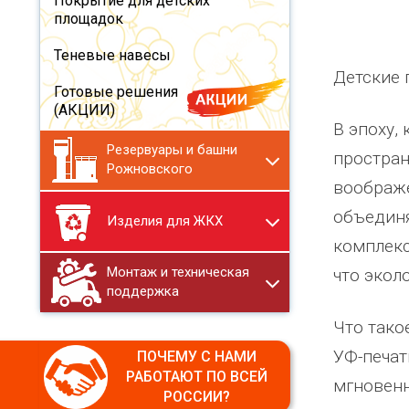
Покрытие для детских
площадок
Теневые навесы
Детские 
Готовые решения
(АКЦИИ)
В эпоху,
Резервуары и башни
простран
Рожновского
воображе
объединя
Изделия для ЖКХ
комплекс
Монтаж и техническая
что экол
поддержка
Что тако
УФ-печат
ПОЧЕМУ С НАМИ
РАБОТАЮТ ПО ВСЕЙ
мгновенн
РОССИИ?