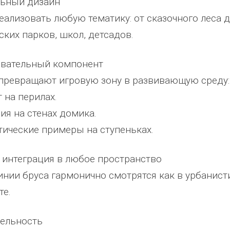
льный дизайн
ализовать любую тематику: от сказочного леса д
ских парков, школ, детсадов.
овательный компонент
превращают игровую зону в развивающую среду:
т на перилах.
дия на стенах домика.
тические примеры на ступеньках.
я интеграция в любое пространство
инии бруса гармонично смотрятся как в урбанист
те.
бельность