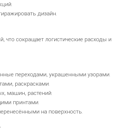
кций.
 тиражировать дизайн.
й, что сокращает логистические расходы и
ённые переходами, украшенными узорами.
тами, раскрасками.
х, машин, растений.
щими принтами.
 перенесёнными на поверхность.
?