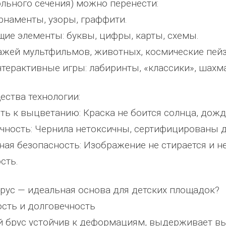
льного сечения) можно перенести:
орнаменты, узоры, граффити.
щие элементы: буквы, цифры, карты, схемы.
ажей мультфильмов, животных, космические пей
нтерактивные игры: лабиринты, «классики», шахм
ства технологии:
сть к выцветанию: Краска не боится солнца, дождя
ичность: Чернила нетоксичны, сертифицированы д
ьная безопасность: Изображение не стирается и н
арить
Добрый день) Ура! Наконец то у
Уважаемый Александр
сть.
дукцию,
наших детишек появилась детская
Владимирович! Примите самы
площадка. В нашей деревне всего 37
теплые и искренние поздравле
рус — идеальная основа для детских площадок?
 многих
дворов и 84 фактически
случаю Дня предпринимателя!
ость и долговечность
портивное
проживающих жителя, нет магазина,
Поздравляем Вас с праздником
й брус устойчив к деформациям, выдерживает вы
овольны
почтового отделения, фапа, детского
выразить Вам, замечательному