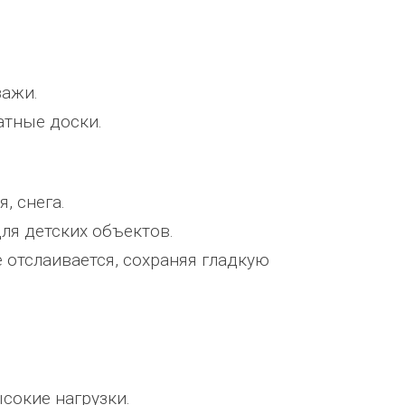
зажи.
атные доски.
, снега.
ля детских объектов.
е отслаивается, сохраняя гладкую
ТОО Егеменди Курылыс выражает
Детский спортивно -
е
благодарность Группе компаний
оздоровительный лагерь "Ветерок
ния по
"Егоза" за успешное и плодотворное
Орловской области выражает
сотрудничество. Детское игровое
благодарность ГК "Егоза" г. Таганр
, хочу
оборудование поставили в срок,
бригадам монтажников, а именно:
сокие нагрузки.
быстро и надёжно смонтировали.
Юрию, Александру, Петру, Вадиму 