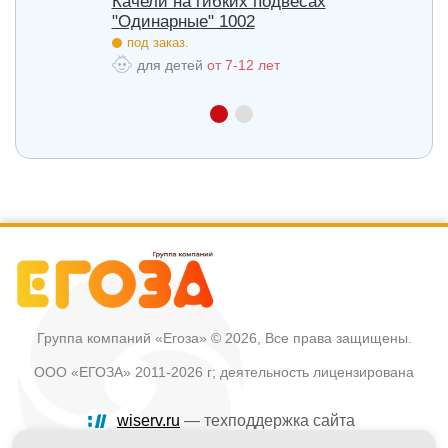
весах
Качели на гибких подвесах
Качел
"Одинарные" 1002
"Двой
под заказ.
под з
для детей
от 7-12 лет
для
Группа компаний «Егоза»
© 2026, Все права защищены.
ООО «ЕГОЗА» 2011-2026 г; деятельность лицензирована
wiserv.ru
— техподдержка сайта