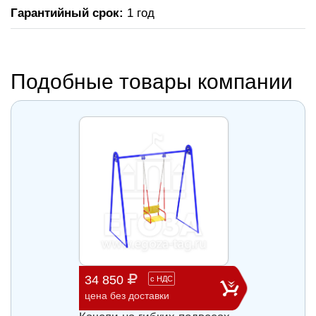
Гарантийный срок:
1 год
Подобные товары компании
34 850
60 9
с
НДС
цена без доставки
цена б