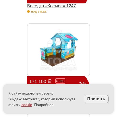
Беседка «Космос» 1247
под заказ.
171 100
с
НДС
цена без доставки
К сайту подключен сервис
Беседка «Лагуна» 1247
Принять
“Яндекс.Метрика”, который использует
под заказ.
файлы
cookie
. Подробнее.