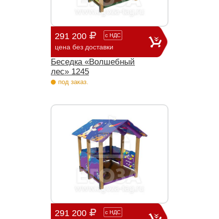
291 200
с
НДС
цена без доставки
Беседка «Волшебный
лес» 1245
под заказ.
291 200
с
НДС