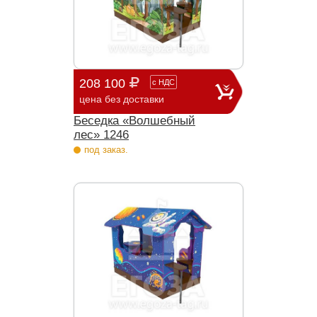
208 100
с
НДС
цена без доставки
Беседка «Волшебный
лес» 1246
под заказ.