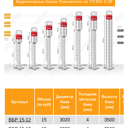
Водонапорные башни Рожновского по ТП 901-5-29
Толщина
Диаметр
Высота
Вы
Объем
металла
Артикул
бака
бака
ст
(м.куб)
бака
(мм)
(мм)
(
(мм)
ВБР 15-12
15
3020
4
3500
1