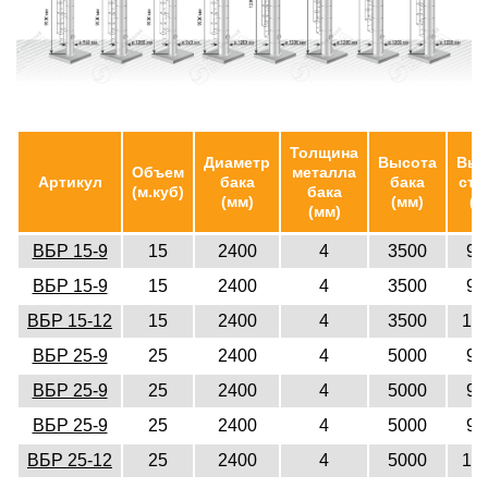
Толщина
Диаметр
Высота
Выс
Объем
металла
Артикул
бака
бака
ств
(м.куб)
бака
(мм)
(мм)
(м
(мм)
ВБР 15-9
15
2400
4
3500
90
ВБР 15-9
15
2400
4
3500
90
ВБР 15-12
15
2400
4
3500
12
ВБР 25-9
25
2400
4
5000
90
ВБР 25-9
25
2400
4
5000
90
ВБР 25-9
25
2400
4
5000
90
ВБР 25-12
25
2400
4
5000
12