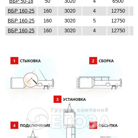
ВБР 50-18
50
3020
4
6500
1
ВБР 160-25
160
3020
4
12750
1
ВБР 160-25
160
3020
5
12750
1
ВБР 160-25
160
3020
4
12750
1