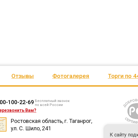
ено
качеством продукции, дорожим
сада, школы, есть только очень
одозаб
...
нашим сотрудничеством! Желаем
...
старый СК, детская площадка
...
весь отзыв
весь отзыв
Ирина Михалап
Елена Алексеевна
Администрация Харлуского
Администрация МО "Новогорск
е
сельского поселения
Граховского района Удмуртско
ики
Республики
Отзывы
Фотогалерея
Торги по 4
00-100-22-69
Бесплатный звонок
по всей России
ерезвонить Вам?
Ростовская область, г. Таганрог,
ул. С. Шило, 241
К сайту под