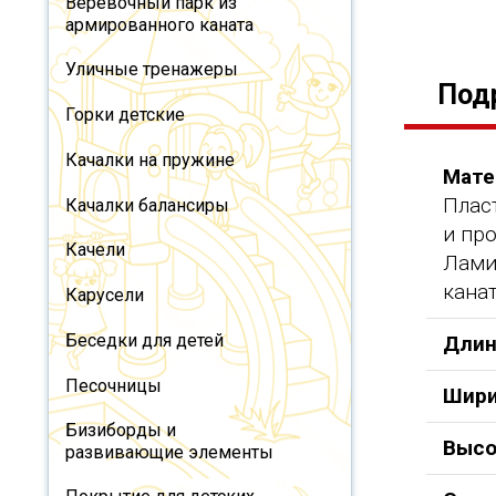
Веревочный парк из
армированного каната
Уличные тренажеры
Под
Горки детские
Качалки на пружине
Мате
Плас
Качалки балансиры
и пр
Качели
Лами
канат
Карусели
Беседки для детей
Длин
Песочницы
Шири
Бизиборды и
Высо
развивающие элементы