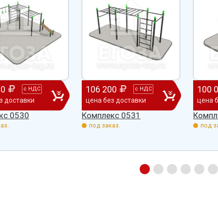
00
106 200
100 
с
НДС
с
НДС
з доставки
цена без доставки
цена 
кс 0530
Комплекс 0531
Компл
аз.
под заказ.
под з
абжения,
От всей души хочу поблагодарить
Добрый день) Ура! Наконец то у
компанию "Егоза" за их продукцию,
наших детишек появилась детс
аборе:
индивидуальный подход и
площадка. В нашей деревне все
башня
лояльность. На протяжении многих
дворов и 84 фактически
 м3;
лет приобретаем детское спортивное
проживающих жителя, нет мага
езианских
и игровое оборудование. Довольны
почтового отделения, фапа, дет