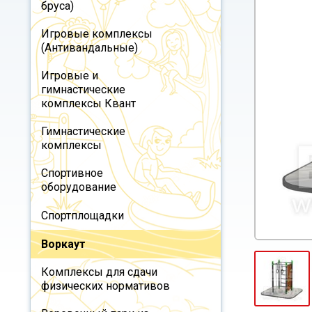
бруса)
Игровые комплексы
(Антивандальные)
Игровые и
гимнастические
комплексы Квант
Гимнастические
комплексы
Спортивное
оборудование
Спортплощадки
Воркаут
Комплексы для сдачи
физических нормативов