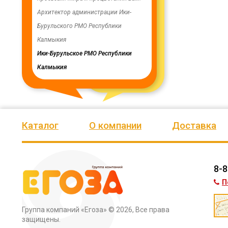
ую работу.
Архитектор администрации Ики-
скважинах, а также выполн
Бурульского РМО Республики
ограждение по периметру в
мурского
Калмыкия
весь отзыв
кия
Ики-Бурульское РМО Республики
Олег Мутулович
Калмыкия
Бага-Чоносовское сельское
муниципальное образовани
Целинного района Республ
Калмыкия
Каталог
О компании
Доставка
8-8
П
Группа компаний «Егоза»
© 2026, Все права
защищены.