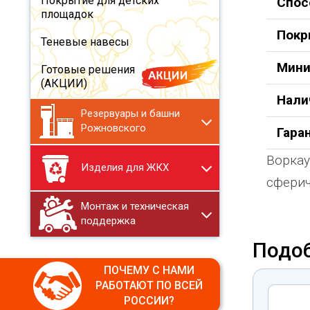
Покрытие для детских
Спос
площадок
Покр
Теневые навесы
Мини
Готовые решения
(АКЦИИ)
Нали
Резервуары и башни
Рожновского
Гара
Воркау
Изделия для ЖКХ
сферич
Монтаж и техническая
поддержка
Подо
ПОЧЕМУ С НАМИ
РАБОТАЮТ ПО ВСЕЙ
РОССИИ?