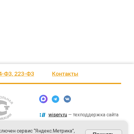
человеку, своё признание и уважение.
Огромное спасибо бригаде
Администрация сельского поселения
монтажников и лично менеджеру
Ве
...
Насул
...
весь отзыв
весь отзыв
ое"
Иванова Л.В.
Багит Карамурзин
й
Глава сельского поселения Вепсское
ТОО Егеменди Курылыс, Казахста
национальное
4-ФЗ, 223-ФЗ
Контакты
wiserv.ru
— техподдержка сайта
ключен сервис “Яндекс.Метрика”,