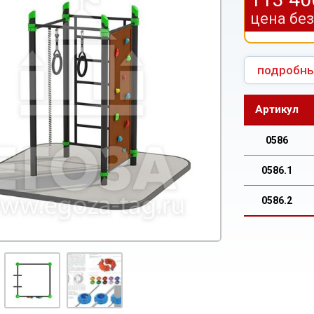
цена бе
подробны
Артикул
0586
0586.1
0586.2