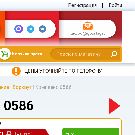
Регистрация
Войти
zakupki@egoza-tag.ru
Корзина пуста
ЦЕНЫ УТОЧНЯЙТЕ ПО ТЕЛЕФОНУ
ание
|
Воркаут
|
Комплекс 0586
 0586
6
00