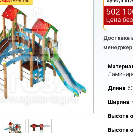
СЯЦЕВ
ГАРАНТИИ
Артикул:
017
502 1
цена бе
Доставка 
менеджер
Материа
Ламиниро
Длина
: 
Ширина
:
Высота о
Высота 