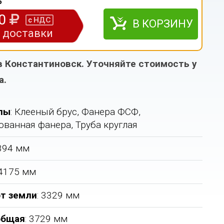
5
00
НДС
с
В КОРЗИНУ
з доставки
в Константиновск. Уточняйте стоимость у
а.
лы
: Клееный брус, Фанера ФСФ,
ванная фанера, Труба круглая
6394 мм
 4175 мм
т земли
: 3329 мм
общая
: 3729 мм