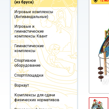
12 МЕ
(из бруса)
Игровые комплексы
(Антивандальные)
Игровые и
гимнастические
комплексы Квант
Гимнастические
комплексы
Спортивное
оборудование
Спортплощадки
Воркаут
Комплексы для сдачи
физических нормативов