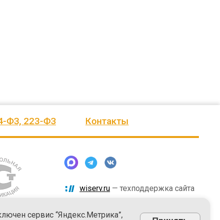
человеку, своё признание и уважение.
Огромное спасибо бригаде
Администрация сельского поселения
монтажников и лично менеджеру
Ве
...
Насул
...
весь отзыв
весь отзыв
ое"
Иванова Л.В.
Багит Карамурзин
й
Глава сельского поселения Вепсское
ТОО Егеменди Курылыс, Казахста
национальное
4-ФЗ, 223-ФЗ
Контакты
wiserv.ru
— техподдержка сайта
ключен сервис “Яндекс.Метрика”,