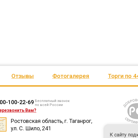
ено
качеством продукции, дорожим
сада, школы, есть только очень
одозаб
...
нашим сотрудничеством! Желаем
...
старый СК, детская площадка
...
весь отзыв
весь отзыв
Ирина Михалап
Елена Алексеевна
Администрация Харлуского
Администрация МО "Новогорск
е
сельского поселения
Граховского района Удмуртско
ики
Республики
Отзывы
Фотогалерея
Торги по 4
00-100-22-69
Бесплатный звонок
по всей России
ерезвонить Вам?
Ростовская область, г. Таганрог,
ул. С. Шило, 241
К сайту под