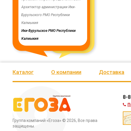
ую работу.
Архитектор администрации Ики-
скважинах, а также выполн
Бурульского РМО Республики
ограждение по периметру в
мурского
Калмыкия
весь отзыв
кия
Ики-Бурульское РМО Республики
Олег Мутулович
Калмыкия
Бага-Чоносовское сельское
муниципальное образовани
Целинного района Республ
Калмыкия
Каталог
О компании
Доставка
8-8
П
Группа компаний «Егоза»
© 2026, Все права
защищены.