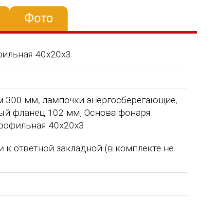
Фото
фильная 40х20х3
 300 мм, лампочки энергосберегающие,
ый фланец 102 мм, Основа фонаря
профильная 40х20х3
к ответной закладной (в комплекте не
Уважаемый Александр
ТОО Егеменди Курылыс выражает
кая
Владимирович! Примите самые
благодарность Группе компаний
го 37
теплые и искренние поздравления по
"Егоза" за успешное и плодотворн
случаю Дня предпринимателя!
сотрудничество. Детское игровое
зина,
Поздравляем Вас с праздником, хочу
оборудование поставили в срок,