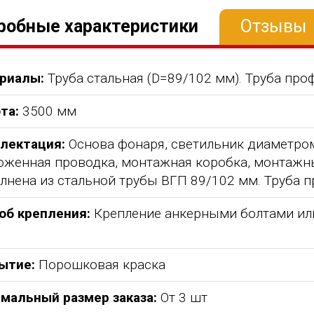
робные характеристики
Отзывы
риалы:
Труба стальная (D=89/102 мм). Труба про
та:
3500 мм
лектация:
Основа фонаря, светильник диаметром
оженная проводка, монтажная коробка, монтажн
лнена из стальной трубы ВГП 89/102 мм. Труба 
об крепления:
Крепление анкерными болтами или 
абжения,
От всей души хочу поблагодарить
Добрый день) Ура! Наконец то у
компанию "Егоза" за их продукцию,
наших детишек появилась детс
ытие:
Порошковая краска
аборе:
индивидуальный подход и
площадка. В нашей деревне все
башня
лояльность. На протяжении многих
дворов и 84 фактически
мальный размер заказа:
От 3 шт
 м3;
лет приобретаем детское спортивное
проживающих жителя, нет мага