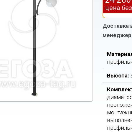
цена бе
Доставка 
менеджер
Материа
профильн
Высота:
Комплек
диаметро
проложен
монтажны
выполнен
профильн