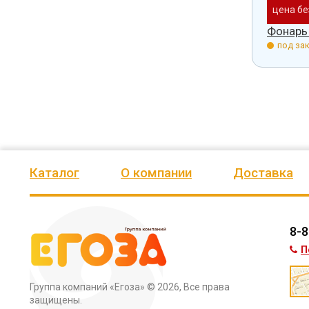
 доставки
цена без доставки
цена бе
уличный 5612
Фонарь уличный 5614
Фонарь
з.
под заказ.
под зак
Каталог
О компании
Доставка
8-8
П
Группа компаний «Егоза»
© 2026, Все права
защищены.