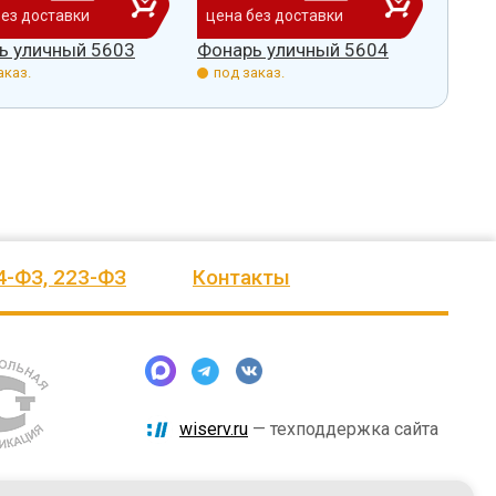
без доставки
цена без доставки
цена
ь уличный 5603
Фонарь уличный 5604
Фона
аказ.
под заказ.
под 
4-ФЗ, 223-ФЗ
Контакты
wiserv.ru
— техподдержка сайта