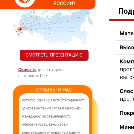
РОССИИ?
Под
Мате
Высо
СМОТРЕТЬ ПРЕЗЕНТАЦИЮ
Комп
прол
Скачать
презентацию
в формате PDF
выпо
ОТЗЫВЫ О НАС
Спос
идет)
ачественного,
Хотелось бы выразить благодарность
В целях устойчивого водосн
дования.
Группе компаний Егоза и Максиму -
в п. Бага-Чонос проведены
Покр
я работа
менеджеру, за отзывчивость,
ремонтные работы на водоз
м особую
оперативность, вежливое и
установлена водонапорная 
Мини
ру Максиму
внимательное отношение к нашим
Рожновского, емкостью 100