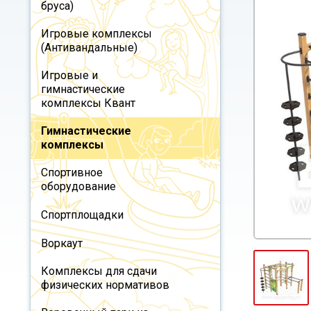
бруса)
Игровые комплексы
(Антивандальные)
Игровые и
гимнастические
комплексы Квант
Гимнастические
комплексы
Спортивное
оборудование
Спортплощадки
Воркаут
Комплексы для сдачи
физических нормативов