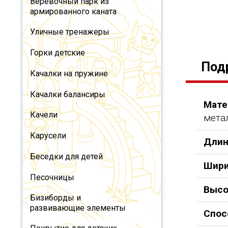
Веревочный парк из
армированного каната
Уличные тренажеры
Горки детские
Под
Качалки на пружине
Качалки балансиры
Мате
Качели
мета
Карусели
Длин
Беседки для детей
Шири
Песочницы
Высо
Бизиборды и
развивающие элементы
Спос