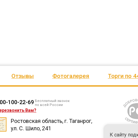
ено
качеством продукции, дорожим
сада, школы, есть только очень
одозаб
...
нашим сотрудничеством! Желаем
...
старый СК, детская площадка
...
весь отзыв
весь отзыв
Ирина Михалап
Елена Алексеевна
Администрация Харлуского
Администрация МО "Новогорск
е
сельского поселения
Граховского района Удмуртско
ики
Республики
Отзывы
Фотогалерея
Торги по 4
00-100-22-69
Бесплатный звонок
по всей России
ерезвонить Вам?
Ростовская область, г. Таганрог,
ул. С. Шило, 241
К сайту под