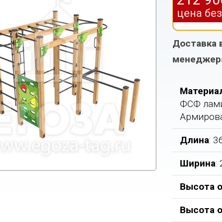
цена бе
Доставка 
менеджер
Материа
ФСФ лами
Армирова
Длина
: 
Ширина
:
Высота о
Высота 