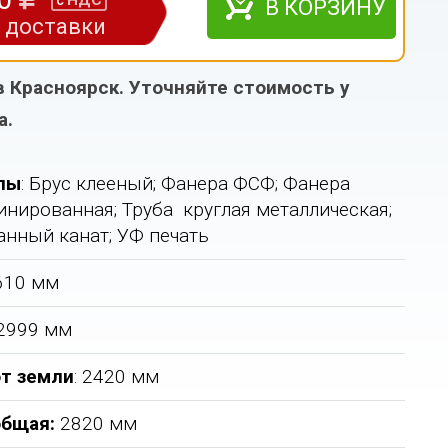
НДС
с
В КОРЗИНУ
з доставки
в Красноярск. Уточняйте стоимость у
а.
лы
: Брус клееный; Фанера ФСФ; Фанера
нированная; Труба круглая металлическая;
нный канат; УФ печать
3610 мм
 2999 мм
т земли
: 2420 мм
общая
:
2820 мм