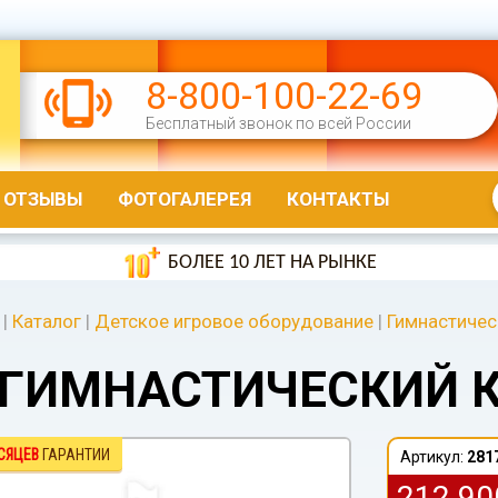
8-800-100-22-69
Бесплатный звонок по всей России
ОТЗЫВЫ
ФОТОГАЛЕРЕЯ
КОНТАКТЫ
БОЛЕЕ 10 ЛЕТ НА РЫНКЕ
|
Каталог
|
Детское игровое оборудование
|
Гимнастичес
ГИМНАСТИЧЕСКИЙ К
СЯЦЕВ
ГАРАНТИИ
Артикул:
281
212 9