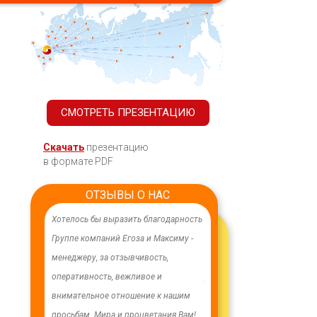
СМОТРЕТЬ ПРЕЗЕНТАЦИЮ
Скачать
презентацию
в формате PDF
ОТЗЫВЫ О НАС
ачественного,
Хотелось бы выразить благодарность
В целях устойчивого водосн
дования.
Группе компаний Егоза и Максиму -
в п. Бага-Чонос проведены
я работа
менеджеру, за отзывчивость,
ремонтные работы на водоз
м особую
оперативность, вежливое и
установлена водонапорная 
ру Максиму
внимательное отношение к нашим
Рожновского, емкостью 100
енность,
просьбам. Мира и процветания Вам!
заменены два насоса на арт