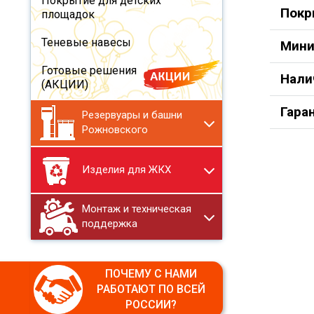
Покрытие для детских
Покр
площадок
Теневые навесы
Мини
Готовые решения
Нали
(АКЦИИ)
Гара
Резервуары и башни
Рожновского
Изделия для ЖКХ
Монтаж и техническая
поддержка
ПОЧЕМУ С НАМИ
РАБОТАЮТ ПО ВСЕЙ
РОССИИ?