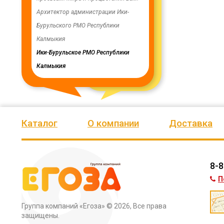
ую работу.
Архитектор администрации Ики-
скважинах, а также выполн
Бурульского РМО Республики
ограждение по периметру в
мурского
Калмыкия
весь отзыв
кия
Ики-Бурульское РМО Республики
Олег Мутулович
Калмыкия
Бага-Чоносовское сельское
муниципальное образовани
Целинного района Республ
Калмыкия
Каталог
О компании
Доставка
8-8
П
Группа компаний «Егоза»
© 2026, Все права
защищены.