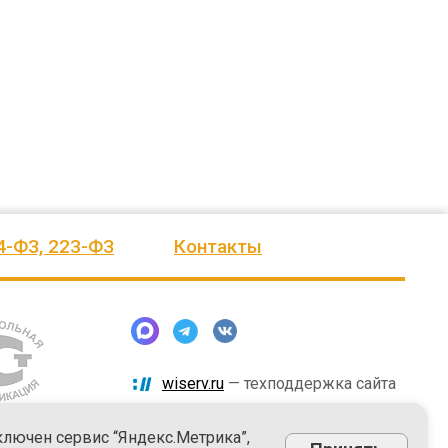
человеку, своё признание и уважение.
Огромное спасибо бригаде
Администрация сельского поселения
монтажников и лично менеджеру
Ве
...
Насул
...
весь отзыв
весь отзыв
ое"
Иванова Л.В.
Багит Карамурзин
й
Глава сельского поселения Вепсское
ТОО Егеменди Курылыс, Казахста
национальное
4-ФЗ, 223-ФЗ
Контакты
wiserv.ru
— техподдержка сайта
ключен сервис “Яндекс.Метрика”,