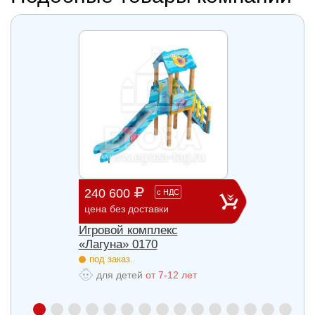
240 600
903 
с
НДС
цена без доставки
цена б
Игровой комплекс
Игров
«Лагуна» 0170
«Лагу
под заказ.
под з
для детей
от 7-12 лет
для