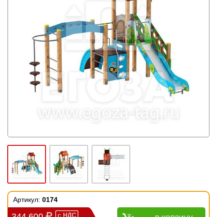
Артикул:
0174
344 600
с
НДС