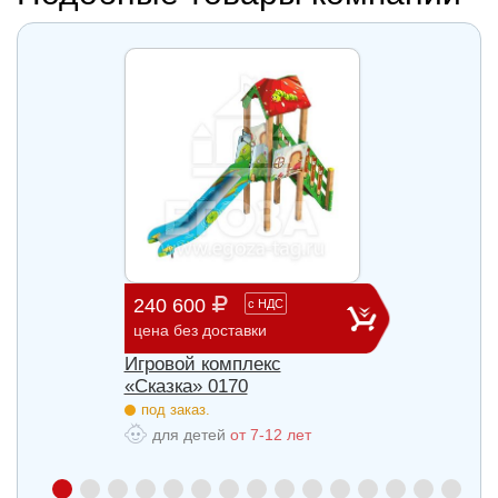
240 600
903 
с
НДС
цена без доставки
цена б
Игровой комплекс
Игров
«Сказка» 0170
«Сказ
под заказ.
под з
для детей
от 7-12 лет
для