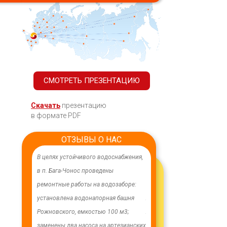
СМОТРЕТЬ ПРЕЗЕНТАЦИЮ
Скачать
презентацию
в формате PDF
ОТЗЫВЫ О НАС
лагодарность
В целях устойчивого водоснабжения,
От всей души хочу поблагод
 Максиму -
в п. Бага-Чонос проведены
компанию "Егоза" за их про
сть,
ремонтные работы на водозаборе:
индивидуальный подход и
е и
установлена водонапорная башня
лояльность. На протяжении
е к нашим
Рожновского, емкостью 100 м3;
лет приобретаем детское с
етания Вам!
заменены два насоса на артезианских
и игровое оборудование. Д