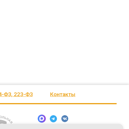
ажение.
Огромное спасибо бригаде
Евгению. Команда, несмотря на
еления
монтажников и лично менеджеру
сложные погодные условия,
Насул
...
качествен
...
весь отзыв
весь отзыв
Сагина Оксана Станиславовна
Багит Карамурзин
сское
Детский спортивно-
ТОО Егеменди Курылыс, Казахстан
оздоровительный лагерь "Ветерок
4-ФЗ, 223-ФЗ
Контакты