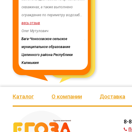
ии Ики-
скважинах, а также выполнено
качеством продукции, дор
лики
ограждение по периметру водозаб
...
нашим сотрудничеством! 
весь отзыв
весь отзыв
публики
Олег Мутулович
Ирина Михалап
Бага-Чоносовское сельское
Администрация Харлуского
муниципальное образование
сельского поселения
Целинного района Республики
Калмыкия
Каталог
О компании
Доставка
8-8
П