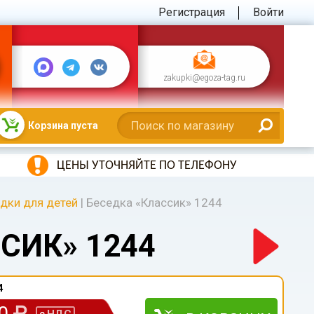
Регистрация
Войти
zakupki@egoza-tag.ru
Корзина пуста
ЦЕНЫ УТОЧНЯЙТЕ ПО ТЕЛЕФОНУ
дки для детей
|
Беседка «Классик» 1244
СИК» 1244
4
00