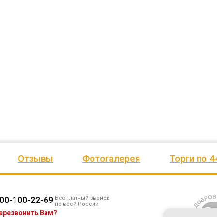
ожим
сада, школы, есть только очень
человеку, своё признание и ув
Желаем
...
старый СК, детская площадка
...
Администрация сельского пос
весь отзыв
Ве
...
Елена Алексеевна
весь отзыв
Администрация МО "Новогорское"
Иванова Л.В.
Граховского района Удмуртской
Глава сельского поселения Веп
Республики
национальное
Отзывы
Фотогалерея
Торги по 4
00-100-22-69
Бесплатный звонок
по всей России
ерезвонить Вам?