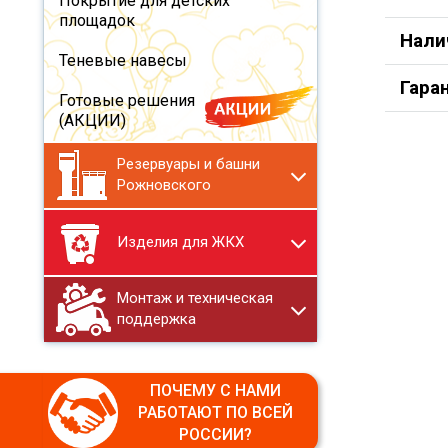
Покрытие для детских
площадок
Нали
Теневые навесы
Гара
Готовые решения
(АКЦИИ)
Резервуары и башни
Рожновского
Изделия для ЖКХ
Монтаж и техническая
поддержка
ПОЧЕМУ С НАМИ
РАБОТАЮТ ПО ВСЕЙ
РОССИИ?