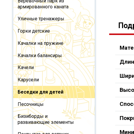
Веревочный парк из
армированного каната
Уличные тренажеры
Под
Горки детские
Качалки на пружине
Мате
Качалки балансиры
Длин
Качели
Шири
Карусели
Высо
Беседки для детей
Спос
Песочницы
Бизиборды и
Покр
развивающие элементы
Мини