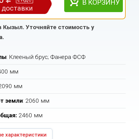
НДС
с
В КОРЗИНУ
з доставки
в Кызыл. Уточняйте стоимость у
а.
лы
: Клееный брус; Фанера ФСФ
2400 мм
 2090 мм
т земли
: 2060 мм
общая
:
2460 мм
е характеристики