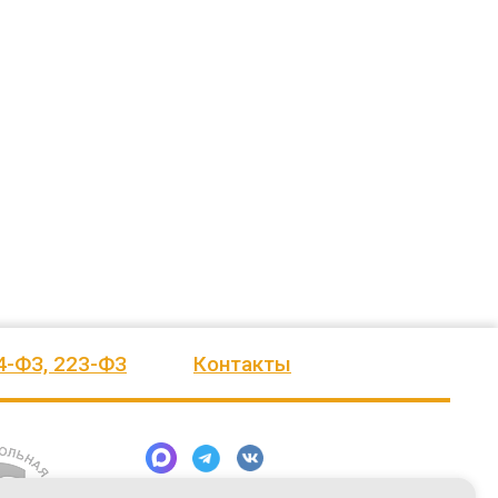
ажение.
Огромное спасибо бригаде
Евгению. Команда, несмотря на
еления
монтажников и лично менеджеру
сложные погодные условия,
Насул
...
качествен
...
весь отзыв
весь отзыв
Сагина Оксана Станиславовна
Багит Карамурзин
сское
Детский спортивно-
ТОО Егеменди Курылыс, Казахстан
оздоровительный лагерь "Ветерок
4-ФЗ, 223-ФЗ
Контакты