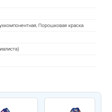
вухкомпонентная; Порошковая краска
циалиста)