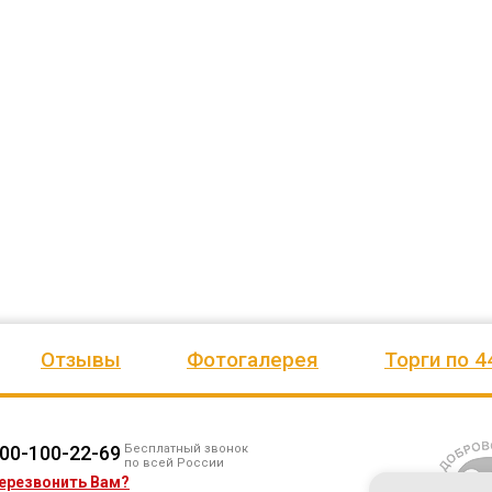
ожим
сада, школы, есть только очень
человеку, своё признание и ув
Желаем
...
старый СК, детская площадка
...
Администрация сельского пос
весь отзыв
Ве
...
Елена Алексеевна
весь отзыв
Администрация МО "Новогорское"
Иванова Л.В.
Граховского района Удмуртской
Глава сельского поселения Веп
Республики
национальное
Отзывы
Фотогалерея
Торги по 4
00-100-22-69
Бесплатный звонок
по всей России
ерезвонить Вам?