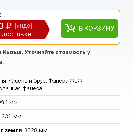
0
00
НДС
с
В КОРЗИНУ
з доставки
в Кызыл. Уточняйте стоимость у
а.
лы
: Клееный брус, Фанера ФСФ,
ованная фанера
3994 мм
 1231 мм
т земли
: 3328 мм