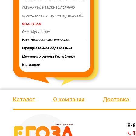
ии Ики-
скважинах, а также выполнено
качеством продукции, дор
лики
ограждение по периметру водозаб
...
нашим сотрудничеством! 
весь отзыв
весь отзыв
публики
Олег Мутулович
Ирина Михалап
Бага-Чоносовское сельское
Администрация Харлуского
муниципальное образование
сельского поселения
Целинного района Республики
Калмыкия
Каталог
О компании
Доставка
8-8
П