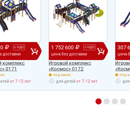
00
1 752 600
307 
с
НДС
с
НДС
з доставки
цена без доставки
цена 
й комплекс
Игровой комплекс
Игров
с» 0171
«Космос» 0172
«Косм
аз.
под заказ.
под з
детей
от 7-12 лет
для детей
от 7-12 лет
для
арить
Добрый день) Ура! Наконец то у
Уважаемый Александр
дукцию,
наших детишек появилась детская
Владимирович! Примите самы
площадка. В нашей деревне всего 37
теплые и искренние поздравле
 многих
дворов и 84 фактически
случаю Дня предпринимателя!
портивное
проживающих жителя, нет магазина,
Поздравляем Вас с праздником
овольны
почтового отделения, фапа, детского
выразить Вам, замечательному