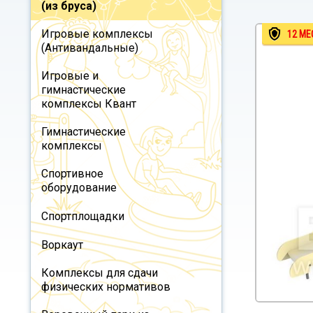
(из бруса)
Игровые комплексы
12 МЕ
(Антивандальные)
Игровые и
гимнастические
комплексы Квант
Гимнастические
комплексы
Спортивное
оборудование
Спортплощадки
Воркаут
Комплексы для сдачи
физических нормативов