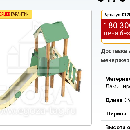
СЯЦЕВ
ГАРАНТИИ
Артикул:
017
180 3
цена бе
Доставка 
менеджер
Материа
Ламинир
Длина
: 
Ширина
:
Высота о