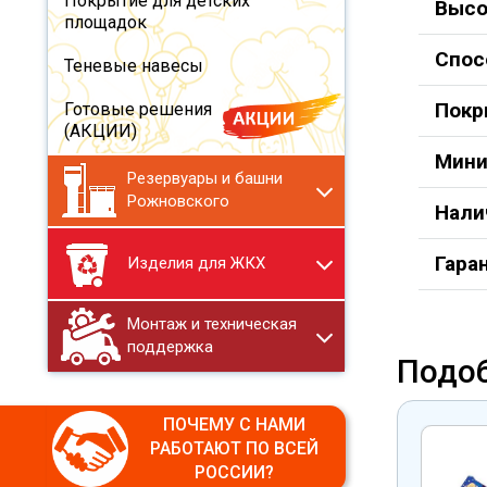
Покрытие для детских
Высо
площадок
Спос
Теневые навесы
Покр
Готовые решения
(АКЦИИ)
Мини
Резервуары и башни
Рожновского
Нали
Гара
Изделия для ЖКХ
Монтаж и техническая
поддержка
Подо
ПОЧЕМУ С НАМИ
РАБОТАЮТ ПО ВСЕЙ
РОССИИ?