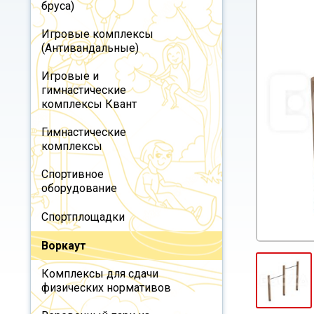
бруса)
Игровые комплексы
(Антивандальные)
Игровые и
гимнастические
комплексы Квант
Гимнастические
комплексы
Спортивное
оборудование
Спортплощадки
Воркаут
Комплексы для сдачи
физических нормативов