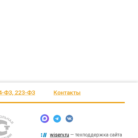
в
понимание. По программе местных
приобретение и установку
щадку.
инициатив заказали изготовление и
спортивной площадки и газонног
доставку
...
ограждения. Спасибо за операт
...
весь отзыв
весь отзыв
Папуця Татьяна Владимировна
Сламихина Людмила Евгеньевна
ского
Администрация Зоркинского
Администрация Салтыковского
муниципального образования
муниципального образования
Марксовского муниципального
района Саратовской области
4-ФЗ, 223-ФЗ
Контакты
wiserv.ru
— техподдержка сайта