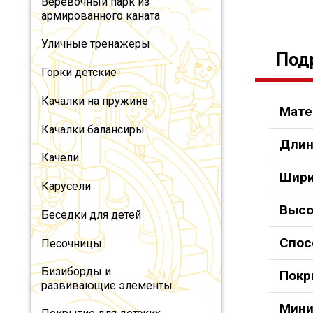
Веревочный парк из
армированного каната
Уличные тренажеры
Под
Горки детские
Качалки на пружине
Мате
Качалки балансиры
Длин
Качели
Шири
Карусели
Высо
Беседки для детей
Спос
Песочницы
Бизиборды и
Покр
развивающие элементы
Мини