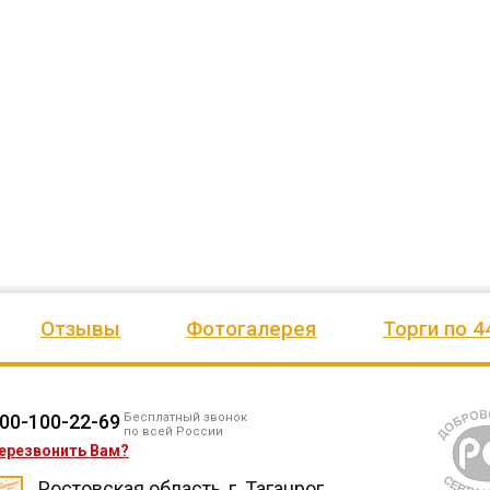
Евгению. Команда, несмотря на
программе местных инициати
джеру
сложные погодные условия,
заказали игровую детскую пло
качествен
...
Заказ ис
...
весь отзыв
весь отзыв
Сагина Оксана Станиславовна
Спиваков Алексей
Детский спортивно-
Администрация Краснознамен
ахстан
оздоровительный лагерь "Ветерок"
муниципального образования
Отзывы
Фотогалерея
Торги по 4
00-100-22-69
Бесплатный звонок
по всей России
ерезвонить Вам?
Ростовская область, г. Таганрог,