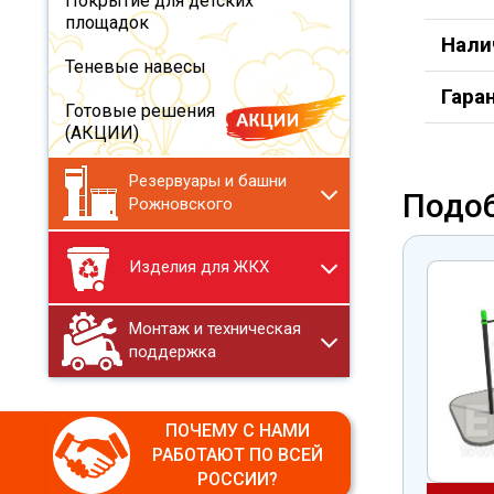
Покрытие для детских
площадок
Нали
Теневые навесы
Гара
Готовые решения
(АКЦИИ)
Резервуары и башни
Подо
Рожновского
Изделия для ЖКХ
Монтаж и техническая
поддержка
ПОЧЕМУ С НАМИ
РАБОТАЮТ ПО ВСЕЙ
РОССИИ?