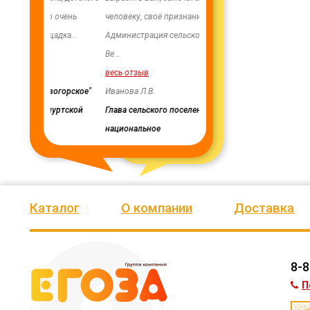
 очень
человеку, своё признание и уважение.
Огромное спасибо бригаде
адка
...
Администрация сельского поселения
монтажников и лично мене
Ве
...
Насул
...
весь отзыв
весь отзыв
огорское"
Иванова Л.В.
Багит Карамурзин
уртской
Глава сельского поселения Вепсское
ТОО Егеменди Курылыс, Каз
национальное
Каталог
О компании
Доставка
8-8
П