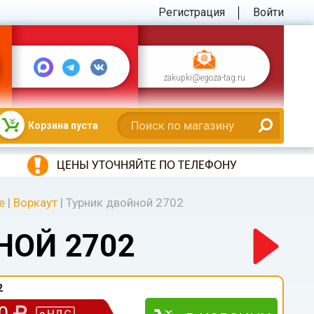
Регистрация
Войти
zakupki@egoza-tag.ru
Корзина пуста
ЦЕНЫ УТОЧНЯЙТЕ ПО ТЕЛЕФОНУ
е
|
Воркаут
|
Турник двойной 2702
НОЙ 2702
2
00