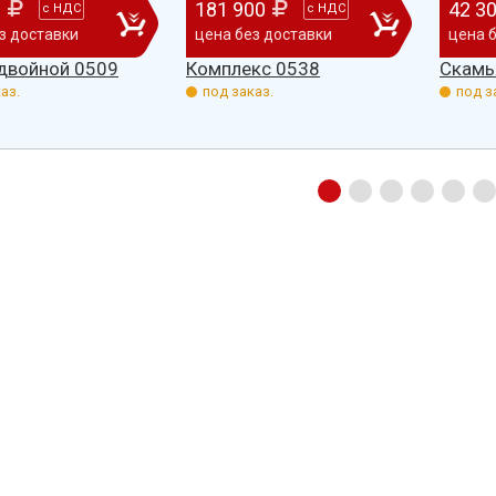
0
181 900
42 3
с
НДС
с
НДС
з доставки
цена без доставки
цена 
 двойной 0509
Комплекс 0538
Скамь
аз.
под заказ.
под з
ажает
Детский спортивно -
Администрация Краснознамен
аний
оздоровительный лагерь "Ветерок"
муниципального образования 
отворное
Орловской области выражает
жители п. Краснознаменский,
гровое
благодарность ГК "Егоза" г. Таганрог и
выражают слова благодарност
рок,
бригадам монтажников, а именно:
Группе компаний "ЕГОЗА" за
вали.
Юрию, Александру, Петру, Вадиму и
отличную работу, отзывчивост