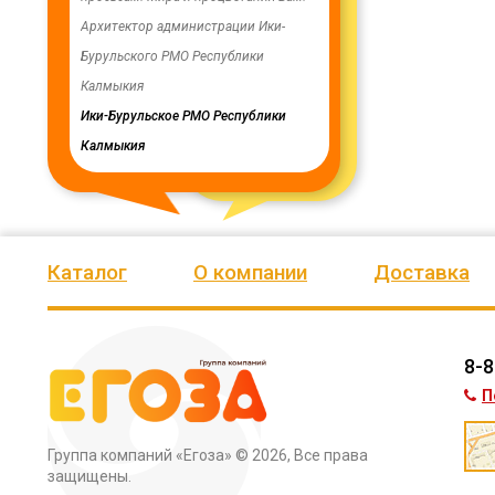
ую работу.
Архитектор администрации Ики-
скважинах, а также выполн
Бурульского РМО Республики
ограждение по периметру в
мурского
Калмыкия
весь отзыв
кия
Ики-Бурульское РМО Республики
Олег Мутулович
Калмыкия
Бага-Чоносовское сельское
муниципальное образовани
Целинного района Республ
Калмыкия
Каталог
О компании
Доставка
8-8
П
Группа компаний «Егоза»
© 2026, Все права
защищены.