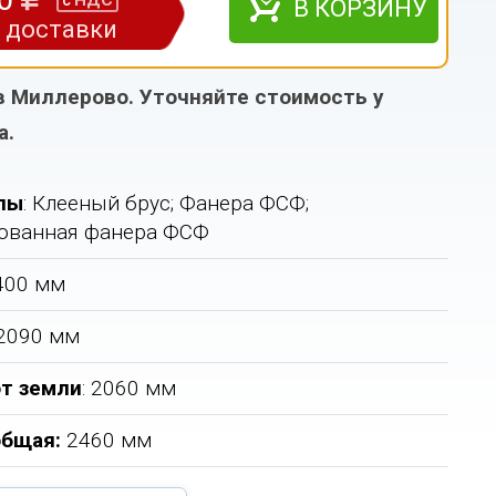
НДС
с
В КОРЗИНУ
з доставки
в Миллерово. Уточняйте стоимость у
а.
лы
: Клееный брус; Фанера ФСФ;
ованная фанера ФСФ
2400 мм
 2090 мм
т земли
: 2060 мм
общая
:
2460 мм