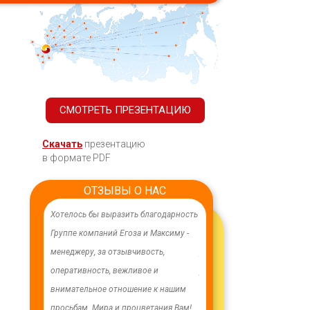
СМОТРЕТЬ ПРЕЗЕНТАЦИЮ
Скачать
презентацию
в формате PDF
ОТЗЫВЫ О НАС
ачественного,
Хотелось бы выразить благодарность
В целях устойчивого водосн
дования.
Группе компаний Егоза и Максиму -
в п. Бага-Чонос проведены
я работа
менеджеру, за отзывчивость,
ремонтные работы на водоз
м особую
оперативность, вежливое и
установлена водонапорная 
ру Максиму
внимательное отношение к нашим
Рожновского, емкостью 100
енность,
просьбам. Мира и процветания Вам!
заменены два насоса на арт