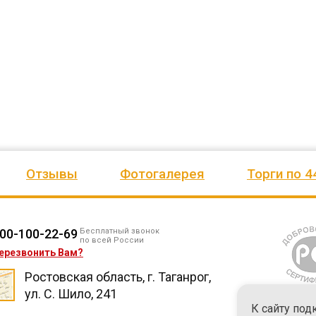
ено
качеством продукции, дорожим
сада, школы, есть только очень
одозаб
...
нашим сотрудничеством! Желаем
...
старый СК, детская площадка
...
весь отзыв
весь отзыв
Ирина Михалап
Елена Алексеевна
Администрация Харлуского
Администрация МО "Новогорск
е
сельского поселения
Граховского района Удмуртско
ики
Республики
Отзывы
Фотогалерея
Торги по 4
00-100-22-69
Бесплатный звонок
по всей России
ерезвонить Вам?
Ростовская область, г. Таганрог,
ул. С. Шило, 241
К сайту под