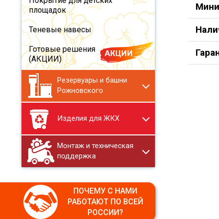
Покрытие для детских
Мини
площадок
Нали
Теневые навесы
Готовые решения
Гара
(АКЦИИ)
Резервуары и башни
Рожновского
Изделия для ЖКХ
Монтаж и техническая
поддержка
ПОЧЕМУ С НАМИ
РАБОТАЮТ ПО ВСЕЙ
РОССИИ?