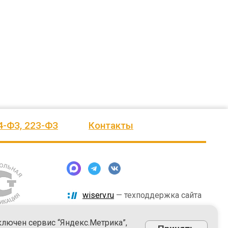
человеку, своё признание и уважение.
Огромное спасибо бригаде
Администрация сельского поселения
монтажников и лично менеджеру
Ве
...
Насул
...
весь отзыв
весь отзыв
ое"
Иванова Л.В.
Багит Карамурзин
й
Глава сельского поселения Вепсское
ТОО Егеменди Курылыс, Казахста
национальное
4-ФЗ, 223-ФЗ
Контакты
wiserv.ru
— техподдержка сайта
ключен сервис “Яндекс.Метрика”,