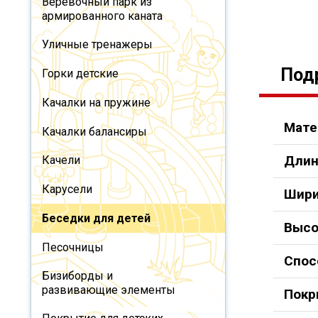
Веревочный парк из
армированного каната
Уличные тренажеры
Под
Горки детские
Качалки на пружине
Мате
Качалки балансиры
Длин
Качели
Карусели
Шири
Беседки для детей
Высо
Песочницы
Спос
Бизиборды и
развивающие элементы
Покр