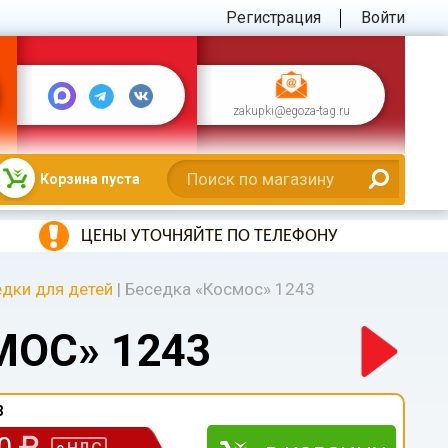
Регистрация
Войти
zakupki@egoza-tag.ru
Корзина пуста
ЦЕНЫ УТОЧНЯЙТЕ ПО ТЕЛЕФОНУ
дки для детей
|
Беседка «Космос» 1243
МОС» 1243
3
00