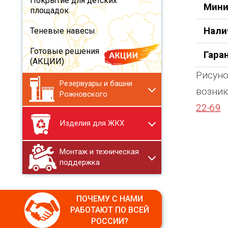
Покрытие для детских
Мини
площадок
Нали
Теневые навесы
Готовые решения
Гара
(АКЦИИ)
Рисуно
Резервуары и башни
возник
Рожновского
22-69
Изделия для ЖКХ
Монтаж и техническая
поддержка
ПОЧЕМУ С НАМИ
РАБОТАЮТ ПО ВСЕЙ
РОССИИ?