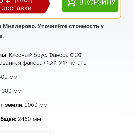
НДС
с
В КОРЗИНУ
з доставки
в Миллерово. Уточняйте стоимость у
а.
лы
: Клееный брус; Фанера ФСФ;
ванная фанера ФСФ; УФ печать
2400 мм
 1380 мм
т земли
: 2060 мм
общая
:
2460 мм