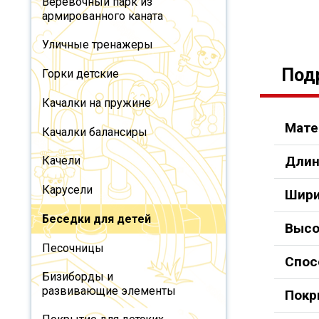
Веревочный парк из
армированного каната
Уличные тренажеры
Под
Горки детские
Качалки на пружине
Мате
Качалки балансиры
Длин
Качели
Карусели
Шири
Беседки для детей
Высо
Песочницы
Спос
Бизиборды и
развивающие элементы
Покр