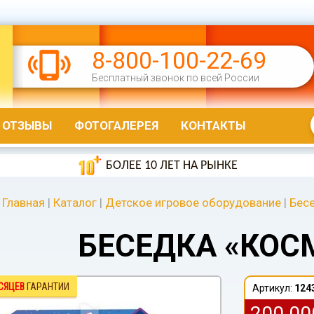
8-800-100-22-69
Бесплатный звонок по всей России
ОТЗЫВЫ
ФОТОГАЛЕРЕЯ
КОНТАКТЫ
БОЛЕЕ 10 ЛЕТ НА РЫНКЕ
Главная
|
Каталог
|
Детское игровое оборудование
|
Бесе
БЕСЕДКА «КОС
СЯЦЕВ
ГАРАНТИИ
Артикул:
124
200 0