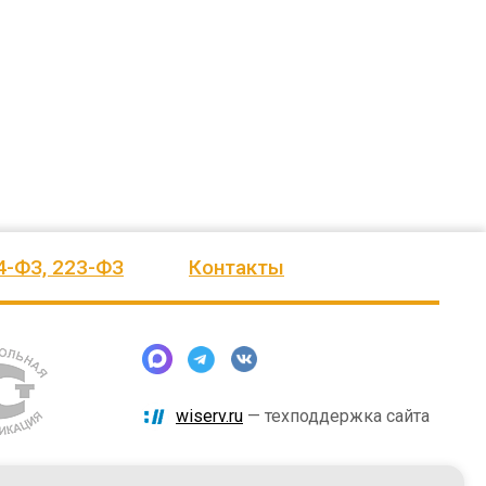
ажение.
Огромное спасибо бригаде
Евгению. Команда, несмотря на
еления
монтажников и лично менеджеру
сложные погодные условия,
Насул
...
качествен
...
весь отзыв
весь отзыв
Сагина Оксана Станиславовна
Багит Карамурзин
сское
Детский спортивно-
ТОО Егеменди Курылыс, Казахстан
оздоровительный лагерь "Ветерок
4-ФЗ, 223-ФЗ
Контакты