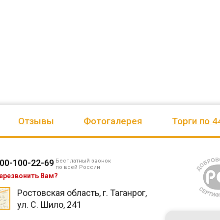
ожим
сада, школы, есть только очень
человеку, своё признание и ув
Желаем
...
старый СК, детская площадка
...
Администрация сельского пос
весь отзыв
Ве
...
Елена Алексеевна
весь отзыв
Администрация МО "Новогорское"
Иванова Л.В.
Граховского района Удмуртской
Глава сельского поселения Веп
Республики
национальное
Отзывы
Фотогалерея
Торги по 4
00-100-22-69
Бесплатный звонок
по всей России
ерезвонить Вам?