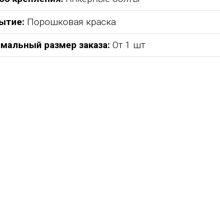
ытие:
Порошковая краска
мальный размер заказа:
От 1 шт
абжения,
От всей души хочу поблагодарить
Добрый день) Ура! Наконец то у
компанию "Егоза" за их продукцию,
наших детишек появилась детс
аборе:
индивидуальный подход и
площадка. В нашей деревне все
башня
лояльность. На протяжении многих
дворов и 84 фактически
 м3;
лет приобретаем детское спортивное
проживающих жителя, нет мага