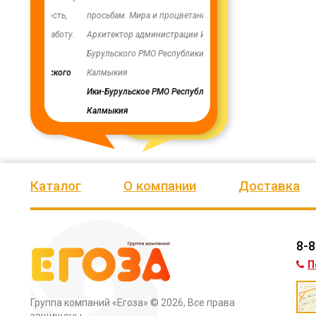
енность,
просьбам. Мира и процветания Вам!
заменены два насоса на арт
ую работу.
Архитектор администрации Ики-
скважинах, а также выполн
Бурульского РМО Республики
ограждение по периметру в
мурского
Калмыкия
весь отзыв
кия
Ики-Бурульское РМО Республики
Олег Мутулович
Калмыкия
Бага-Чоносовское сельское
муниципальное образовани
Целинного района Республ
Калмыкия
Каталог
О компании
Доставка
8-8
П
Группа компаний «Егоза»
© 2026, Все права