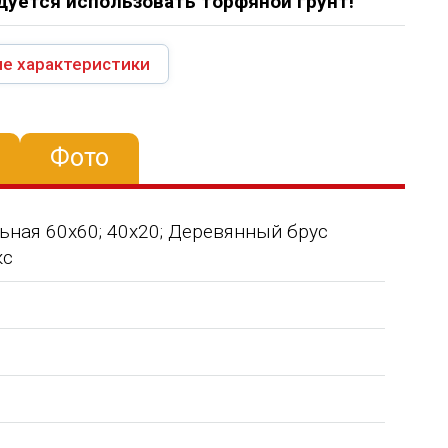
уется использовать торфяной грунт!
е характеристики
Фото
ьная 60х60; 40х20; Деревянный брус
кс