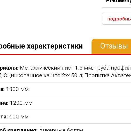
Рекоменд
подробны
робные характеристики
Отзывы
риалы:
Металлический лист 1,5 мм; Труба профил
5; Оцинкованное кашпо 2х450 л; Пропитка Аквате
а:
1800 мм
на:
1200 мм
та:
500 мм
об крепления:
Анкерные болты