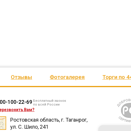
езианских
и игровое оборудование. Довольны
почтового отделения, фапа, дет
ено
качеством продукции, дорожим
сада, школы, есть только очень
одозаб
...
нашим сотрудничеством! Желаем
...
старый СК, детская площадка
...
весь отзыв
весь отзыв
Ирина Михалап
Елена Алексеевна
Администрация Харлуского
Администрация МО "Новогорск
е
сельского поселения
Граховского района Удмуртско
ики
Республики
Отзывы
Фотогалерея
Торги по 4
00-100-22-69
Бесплатный звонок
по всей России
ерезвонить Вам?
Ростовская область, г. Таганрог,
ул. С. Шило, 241