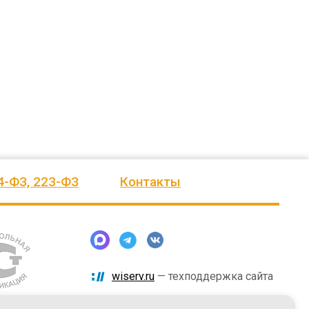
ского
выразить Вам, замечательному
быстро и надёжно смонтировали.
человеку, своё признание и уважение.
Огромное спасибо бригаде
Администрация сельского поселения
монтажников и лично менеджеру
Ве
...
Насул
...
весь отзыв
весь отзыв
ое"
Иванова Л.В.
Багит Карамурзин
й
Глава сельского поселения Вепсское
ТОО Егеменди Курылыс, Казахста
национальное
4-ФЗ, 223-ФЗ
Контакты
wiserv.ru
— техподдержка сайта