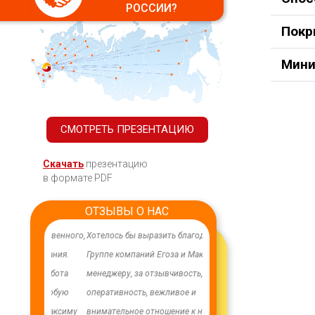
РОССИИ?
Покр
Мини
СМОТРЕТЬ ПРЕЗЕНТАЦИЮ
Скачать
презентацию
в формате PDF
ОТЗЫВЫ О НАС
ачественного,
Хотелось бы выразить благодарность
В целях устойчивого водосн
дования.
Группе компаний Егоза и Максиму -
в п. Бага-Чонос проведены
я работа
менеджеру, за отзывчивость,
ремонтные работы на водоз
м особую
оперативность, вежливое и
установлена водонапорная 
ру Максиму
внимательное отношение к нашим
Рожновского, емкостью 100