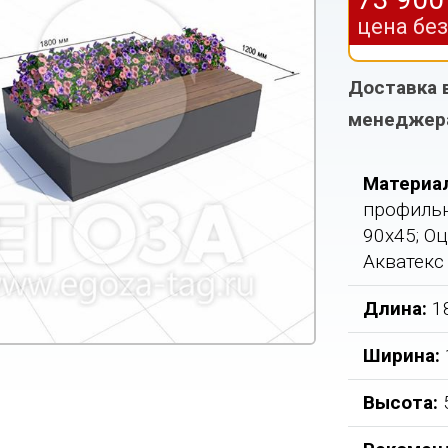
цена бе
Доставка 
менеджер
Материа
профильн
90х45; О
Акватекс
Длина:
1
Ширина:
Высота: