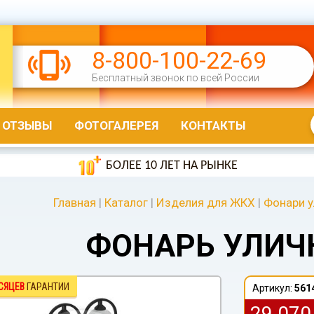
8-800-100-22-69
Бесплатный звонок по всей России
ОТЗЫВЫ
ФОТОГАЛЕРЕЯ
КОНТАКТЫ
БОЛЕЕ 10 ЛЕТ НА РЫНКЕ
Главная
|
Каталог
|
Изделия для ЖКХ
|
Фонари 
ФОНАРЬ УЛИЧ
СЯЦЕВ
ГАРАНТИИ
Артикул:
561
29 07