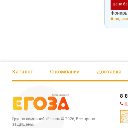
 доставки
цена без доставки
цена бе
уличный 5612
Фонарь уличный 5613
Фонарь
з.
под заказ.
под зак
Каталог
О компании
Доставка
8-8
П
Группа компаний «Егоза»
© 2026, Все права
защищены.