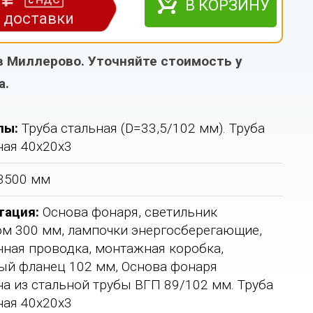
НДС
с
В КОРЗИНУ
з доставки
в Миллерово. Уточняйте стоимость у
а.
лы:
Труба стальная (D=33,5/102 мм). Труба
ая 40х20х3
3500 мм
тация:
Основа фонаря, светильник
м 300 мм, лампочки энергосберегающие,
ная проводка, монтажная коробка,
й фланец 102 мм, Основа фонаря
а из стальной трубы ВГП 89/102 мм. Труба
ая 40х20х3