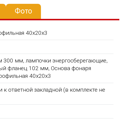
Фото
рофильная 40х20х3
 300 мм, лампочки энергосберегающие,
ый фланец 102 мм, Основа фонаря
профильная 40х20х3
к ответной закладной (в комплекте не
Уважаемый Александр
ТОО Егеменди Курылыс выражает
кая
Владимирович! Примите самые
благодарность Группе компаний
го 37
теплые и искренние поздравления по
"Егоза" за успешное и плодотворн
случаю Дня предпринимателя!
сотрудничество. Детское игровое
зина,
Поздравляем Вас с праздником, хочу
оборудование поставили в срок,