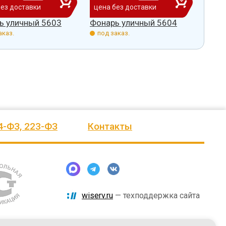
без доставки
цена без доставки
цена
ь уличный 5603
Фонарь уличный 5604
Фона
аказ.
под заказ.
под 
4-ФЗ, 223-ФЗ
Контакты
wiserv.ru
— техподдержка сайта