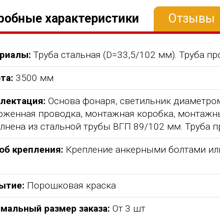
робные характеристики
Отзывы
риалы:
Труба стальная (D=33,5/102 мм). Труба п
та:
3500 мм
лектация:
Основа фонаря, светильник диаметром
оженная проводка, монтажная коробка, монтажн
лнена из стальной трубы ВГП 89/102 мм. Труба 
об крепления:
Крепление анкерными болтами или 
абжения,
От всей души хочу поблагодарить
Добрый день) Ура! Наконец то у
компанию "Егоза" за их продукцию,
наших детишек появилась детс
ытие:
Порошковая краска
аборе:
индивидуальный подход и
площадка. В нашей деревне все
башня
лояльность. На протяжении многих
дворов и 84 фактически
мальный размер заказа:
От 3 шт
 м3;
лет приобретаем детское спортивное
проживающих жителя, нет мага