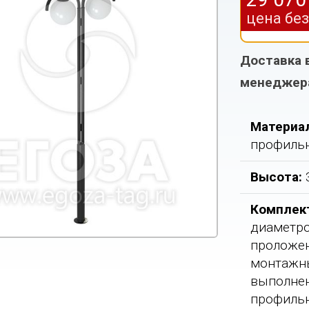
цена бе
Доставка 
менеджер
Материа
профильн
Высота:
Комплек
диаметро
проложен
монтажны
выполнен
профильн