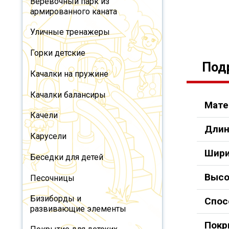
Веревочный парк из
армированного каната
Уличные тренажеры
Горки детские
Под
Качалки на пружине
Качалки балансиры
Мате
Качели
Длин
Карусели
Шири
Беседки для детей
Высо
Песочницы
Бизиборды и
Спос
развивающие элементы
Покр