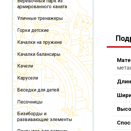
Веревочный парк из
армированного каната
Уличные тренажеры
Горки детские
Под
Качалки на пружине
Качалки балансиры
Мате
Качели
мета
Карусели
Длин
Беседки для детей
Шири
Песочницы
Высо
Бизиборды и
развивающие элементы
Спос