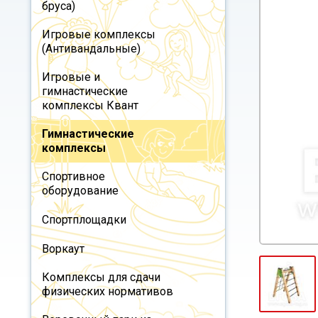
бруса)
Игровые комплексы
(Антивандальные)
Игровые и
гимнастические
комплексы Квант
Гимнастические
комплексы
Спортивное
оборудование
Спортплощадки
Воркаут
Комплексы для сдачи
физических нормативов