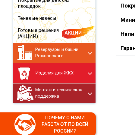
Покрытие для детских
Покр
площадок
Теневые навесы
Мини
Готовые решения
Нали
(АКЦИИ)
Гара
Резервуары и башни
Рожновского
Изделия для ЖКХ
Монтаж и техническая
поддержка
ПОЧЕМУ С НАМИ
РАБОТАЮТ ПО ВСЕЙ
РОССИИ?