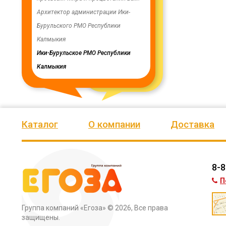
ую работу.
Архитектор администрации Ики-
скважинах, а также выполн
Бурульского РМО Республики
ограждение по периметру в
мурского
Калмыкия
весь отзыв
кия
Ики-Бурульское РМО Республики
Олег Мутулович
Калмыкия
Бага-Чоносовское сельское
муниципальное образовани
Целинного района Республ
Калмыкия
Каталог
О компании
Доставка
8-8
П
Группа компаний «Егоза»
© 2026, Все права
защищены.