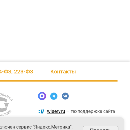
человеку, своё признание и уважение.
Огромное спасибо бригаде
Администрация сельского поселения
монтажников и лично менеджеру
Ве
...
Насул
...
весь отзыв
весь отзыв
ое"
Иванова Л.В.
Багит Карамурзин
й
Глава сельского поселения Вепсское
ТОО Егеменди Курылыс, Казахста
национальное
4-ФЗ, 223-ФЗ
Контакты
wiserv.ru
— техподдержка сайта
ключен сервис “Яндекс.Метрика”,