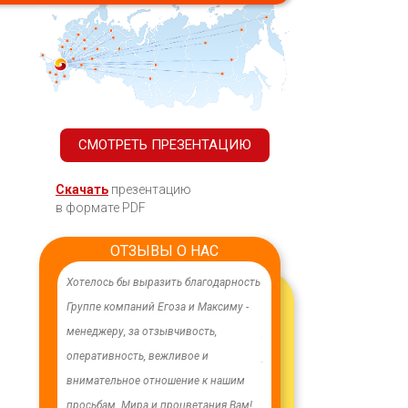
СМОТРЕТЬ ПРЕЗЕНТАЦИЮ
Скачать
презентацию
в формате PDF
ОТЗЫВЫ О НАС
ачественного,
Хотелось бы выразить благодарность
В целях устойчивого водосн
дования.
Группе компаний Егоза и Максиму -
в п. Бага-Чонос проведены
я работа
менеджеру, за отзывчивость,
ремонтные работы на водоз
м особую
оперативность, вежливое и
установлена водонапорная 
ру Максиму
внимательное отношение к нашим
Рожновского, емкостью 100
енность,
просьбам. Мира и процветания Вам!
заменены два насоса на арт