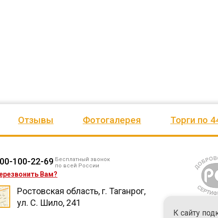
ено
качеством продукции, дорожим
сада, школы, есть только очень
одозаб
...
нашим сотрудничеством! Желаем
...
старый СК, детская площадка
...
весь отзыв
весь отзыв
Ирина Михалап
Елена Алексеевна
Администрация Харлуского
Администрация МО "Новогорск
е
сельского поселения
Граховского района Удмуртско
ики
Республики
Отзывы
Фотогалерея
Торги по 4
00-100-22-69
Бесплатный звонок
по всей России
ерезвонить Вам?
Ростовская область, г. Таганрог,
ул. С. Шило, 241
К сайту под