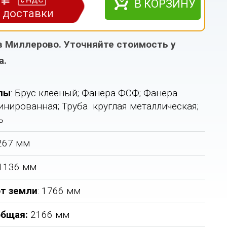
НДС
с
В КОРЗИНУ
з доставки
в Миллерово. Уточняйте стоимость у
а.
лы
: Брус клееный; Фанера ФСФ; Фанера
нированная; Труба круглая металлическая;
ь
1267 мм
 1136 мм
т земли
: 1766 мм
общая
:
2166 мм