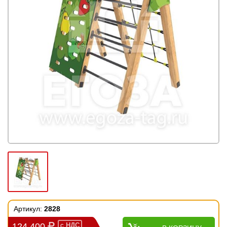
Артикул:
2828
124 400
с
НДС