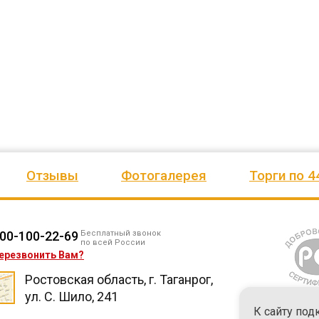
ено
качеством продукции, дорожим
сада, школы, есть только очень
одозаб
...
нашим сотрудничеством! Желаем
...
старый СК, детская площадка
...
весь отзыв
весь отзыв
Ирина Михалап
Елена Алексеевна
Администрация Харлуского
Администрация МО "Новогорск
е
сельского поселения
Граховского района Удмуртско
ики
Республики
Отзывы
Фотогалерея
Торги по 4
00-100-22-69
Бесплатный звонок
по всей России
ерезвонить Вам?
Ростовская область, г. Таганрог,
ул. С. Шило, 241
К сайту под