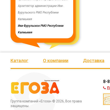
ую работу.
Архитектор администрации Ики-
скважинах, а также выполн
Бурульского РМО Республики
ограждение по периметру в
мурского
Калмыкия
весь отзыв
кия
Ики-Бурульское РМО Республики
Олег Мутулович
Калмыкия
Бага-Чоносовское сельское
муниципальное образовани
Целинного района Республ
Калмыкия
Каталог
О компании
Доставка
8-8
П
Группа компаний «Егоза»
© 2026, Все права
защищены.