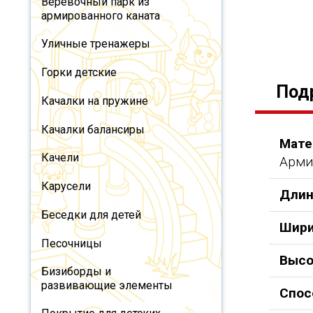
Веревочный парк из
армированного каната
Уличные тренажеры
Горки детские
Под
Качалки на пружине
Качалки балансиры
Мате
Качели
Арми
Карусели
Длин
Беседки для детей
Шири
Песочницы
Высо
Бизиборды и
развивающие элементы
Спос