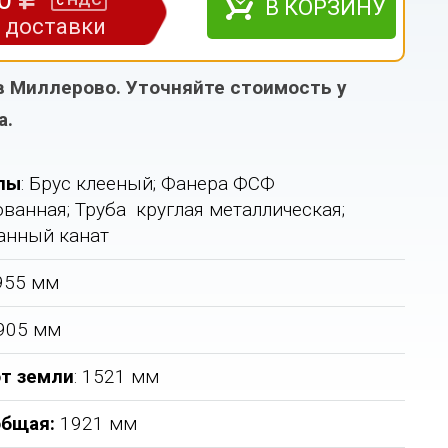
НДС
с
В КОРЗИНУ
з доставки
в Миллерово. Уточняйте стоимость у
а.
лы
: Брус клееный; Фанера ФСФ
ванная; Труба круглая металлическая;
анный канат
1955 мм
 905 мм
т земли
: 1521 мм
общая
:
1921 мм