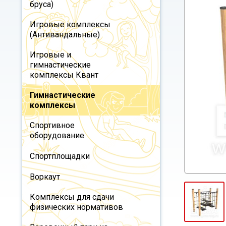
бруса)
Игровые комплексы
(Антивандальные)
Игровые и
гимнастические
комплексы Квант
Гимнастические
комплексы
Спортивное
оборудование
Спортплощадки
Воркаут
Комплексы для сдачи
физических нормативов