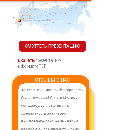
СМОТРЕТЬ ПРЕЗЕНТАЦИЮ
Скачать
презентацию
в формате PDF
ОТЗЫВЫ О НАС
ачественного,
Хотелось бы выразить благодарность
В целях устойчивого водосн
дования.
Группе компаний Егоза и Максиму -
в п. Бага-Чонос проведены
я работа
менеджеру, за отзывчивость,
ремонтные работы на водоз
м особую
оперативность, вежливое и
установлена водонапорная 
ру Максиму
внимательное отношение к нашим
Рожновского, емкостью 100
енность,
просьбам. Мира и процветания Вам!
заменены два насоса на арт