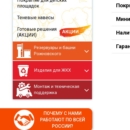
Покрытие для детских
Покр
площадок
Теневые навесы
Мини
Готовые решения
Нали
(АКЦИИ)
Гара
Резервуары и башни
Рожновского
Изделия для ЖКХ
Монтаж и техническая
поддержка
ПОЧЕМУ С НАМИ
РАБОТАЮТ ПО ВСЕЙ
РОССИИ?