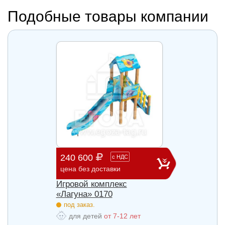
Подобные товары компании
240 600
903 
с
НДС
цена без доставки
цена б
Игровой комплекс
Игров
«Лагуна» 0170
«Лагу
под заказ.
под з
для детей
от 7-12 лет
для