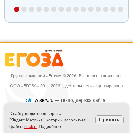
Группа компаний «Егоза»
© 2026, Все права защищены.
ООО «ЕГОЗА» 2011-2026 г; деятельность лицензирована
wiserv.ru
— техподдержка сайта
Политика в отношении обработки персональных данных
К сайту подключен сервис
Принять
“Яндекс.Метрика”, который использует
Информация на сайте не является публичной офертой
файлы
cookie
. Подробнее.
Powered by
nopCommerce