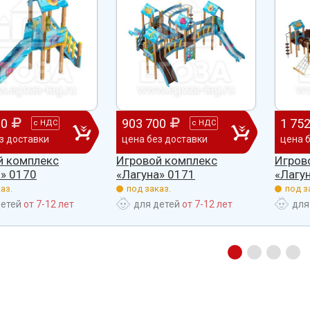
00
903 700
1 75
с
НДС
с
НДС
з доставки
цена без доставки
цена 
й комплекс
Игровой комплекс
Игров
а» 0170
«Лагуна» 0171
«Лагу
аз.
под заказ.
под з
детей
от 7-12 лет
для детей
от 7-12 лет
для
абжения,
От всей души хочу поблагодарить
Добрый день) Ура! Наконец то у
компанию "Егоза" за их продукцию,
наших детишек появилась детс
аборе:
индивидуальный подход и
площадка. В нашей деревне все
башня
лояльность. На протяжении многих
дворов и 84 фактически
 м3;
лет приобретаем детское спортивное
проживающих жителя, нет мага
езианских
и игровое оборудование. Довольны
почтового отделения, фапа, дет