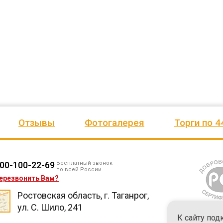
ено
качеством продукции, дорожим
сада, школы, есть только очень
одозаб
...
нашим сотрудничеством! Желаем
...
старый СК, детская площадка
...
весь отзыв
весь отзыв
Ирина Михалап
Елена Алексеевна
Администрация Харлуского
Администрация МО "Новогорск
е
сельского поселения
Граховского района Удмуртско
ики
Республики
Отзывы
Фотогалерея
Торги по 4
00-100-22-69
Бесплатный звонок
по всей России
ерезвонить Вам?
Ростовская область, г. Таганрог,
ул. С. Шило, 241
К сайту под