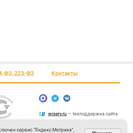
человеку, своё признание и уважение.
Огромное спасибо бригаде
Администрация сельского поселения
монтажников и лично менеджеру
Ве
...
Насул
...
весь отзыв
весь отзыв
ое"
Иванова Л.В.
Багит Карамурзин
й
Глава сельского поселения Вепсское
ТОО Егеменди Курылыс, Казахста
национальное
4-ФЗ, 223-ФЗ
Контакты
wiserv.ru
— техподдержка сайта
ключен сервис “Яндекс.Метрика”,