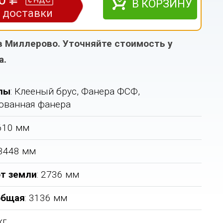
НДС
с
В КОРЗИНУ
з доставки
в Миллерово. Уточняйте стоимость у
а.
лы
: Клееный брус, Фанера ФСФ,
ованная фанера
3610 мм
 3448 мм
т земли
: 2736 мм
общая
: 3136 мм
кг