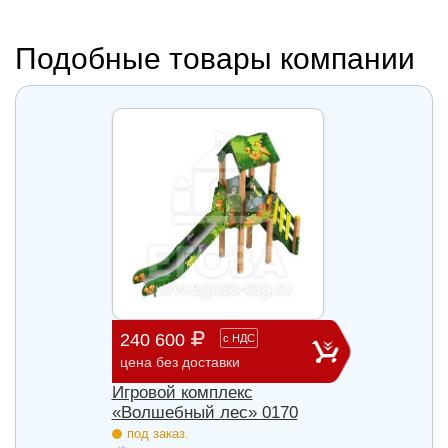
Подобные товары компании
240 600
903 
с
НДС
цена без доставки
цена б
Игровой комплекс
Игров
85
«Волшебный лес» 0170
«Волш
под заказ.
под з