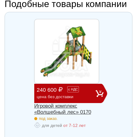
Подобные товары компании
240 600
903 
с
НДС
цена без доставки
цена б
Игровой комплекс
Игров
84
«Волшебный лес» 0170
«Волш
под заказ.
под з
для детей
от 7-12 лет
для