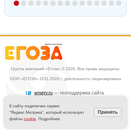
Группа компаний «Егоза»
© 2026, Все права защищены.
ООО «ЕГОЗА» 2011-2026 г; деятельность лицензирована
wiserv.ru
— техподдержка сайта
Политика в отношении обработки персональных данных
К сайту подключен сервис
Принять
“Яндекс.Метрика”, который использует
Информация на сайте не является публичной офертой
файлы
cookie
. Подробнее.
Powered by
nopCommerce