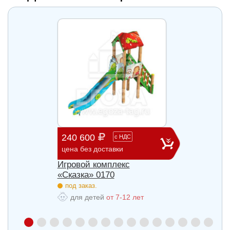
240 600
903 
с
НДС
цена без доставки
цена б
Игровой комплекс
Игров
«Сказка» 0170
«Сказ
под заказ.
под з
для детей
от 7-12 лет
для