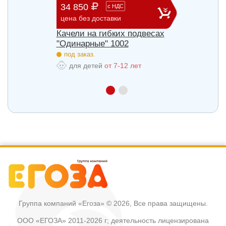
34 850
60 9
с
НДС
цена без доставки
цена б
весах
Качели на гибких подвесах
Качел
"Одинарные" 1002
"Двой
под заказ.
под з
для детей
от 7-12 лет
для
Группа компаний «Егоза»
© 2026, Все права защищены.
ООО «ЕГОЗА» 2011-2026 г; деятельность лицензирована