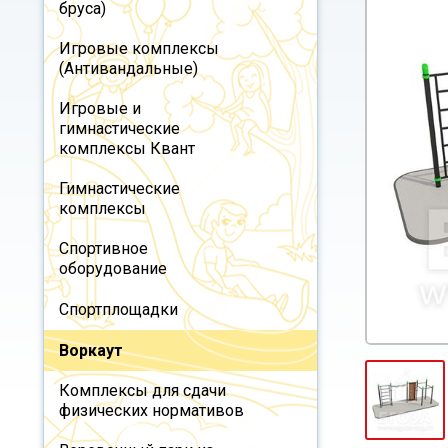
бруса)
Игровые комплексы
(Антивандальные)
Игровые и
гимнастические
комплексы Квант
Гимнастические
комплексы
Спортивное
оборудование
Спортплощадки
Воркаут
Комплексы для сдачи
физических нормативов