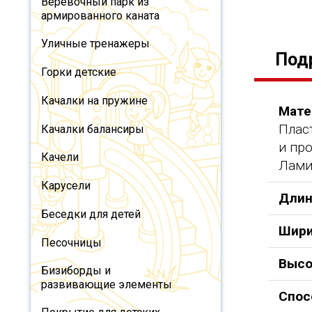
Веревочный парк из
армированного каната
Уличные тренажеры
Под
Горки детские
Качалки на пружине
Мате
Плас
Качалки балансиры
и пр
Качели
Лами
Карусели
Длин
Беседки для детей
Шири
Песочницы
Высо
Бизиборды и
развивающие элементы
Спос