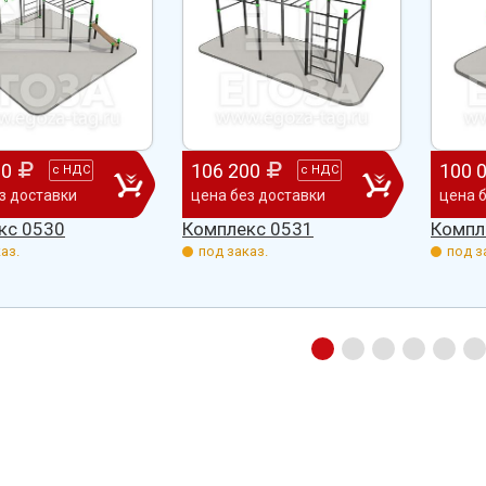
00
106 200
100 
с
НДС
с
НДС
з доставки
цена без доставки
цена 
кс 0530
Комплекс 0531
Компл
аз.
под заказ.
под з
абжения,
От всей души хочу поблагодарить
Добрый день) Ура! Наконец то у
компанию "Егоза" за их продукцию,
наших детишек появилась детс
аборе:
индивидуальный подход и
площадка. В нашей деревне все
башня
лояльность. На протяжении многих
дворов и 84 фактически
 м3;
лет приобретаем детское спортивное
проживающих жителя, нет мага
езианских
и игровое оборудование. Довольны
почтового отделения, фапа, дет