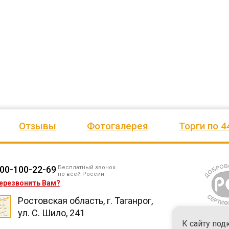
ено
качеством продукции, дорожим
сада, школы, есть только очень
одозаб
...
нашим сотрудничеством! Желаем
...
старый СК, детская площадка
...
весь отзыв
весь отзыв
Ирина Михалап
Елена Алексеевна
Администрация Харлуского
Администрация МО "Новогорск
е
сельского поселения
Граховского района Удмуртско
ики
Республики
Отзывы
Фотогалерея
Торги по 4
00-100-22-69
Бесплатный звонок
по всей России
ерезвонить Вам?
Ростовская область, г. Таганрог,
ул. С. Шило, 241
К сайту под