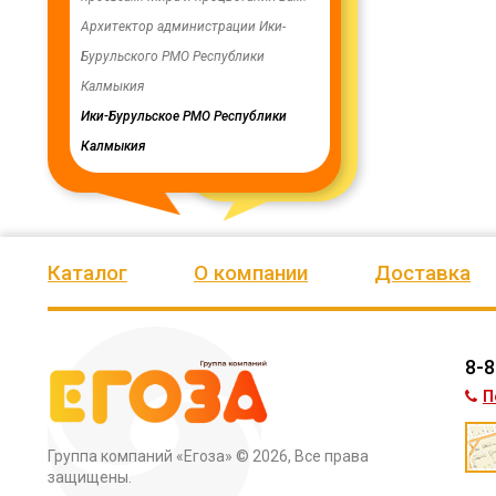
ую работу.
Архитектор администрации Ики-
скважинах, а также выполн
Бурульского РМО Республики
ограждение по периметру в
мурского
Калмыкия
весь отзыв
кия
Ики-Бурульское РМО Республики
Олег Мутулович
Калмыкия
Бага-Чоносовское сельское
муниципальное образовани
Целинного района Республ
Калмыкия
Каталог
О компании
Доставка
8-8
П
Группа компаний «Егоза»
© 2026, Все права
защищены.