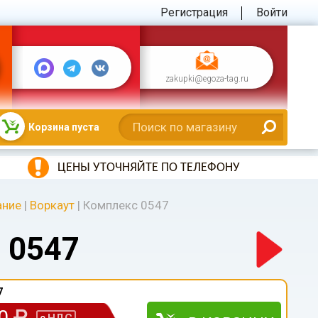
Регистрация
Войти
zakupki@egoza-tag.ru
Корзина пуста
ЦЕНЫ УТОЧНЯЙТЕ ПО ТЕЛЕФОНУ
ание
|
Воркаут
|
Комплекс 0547
 0547
7
00