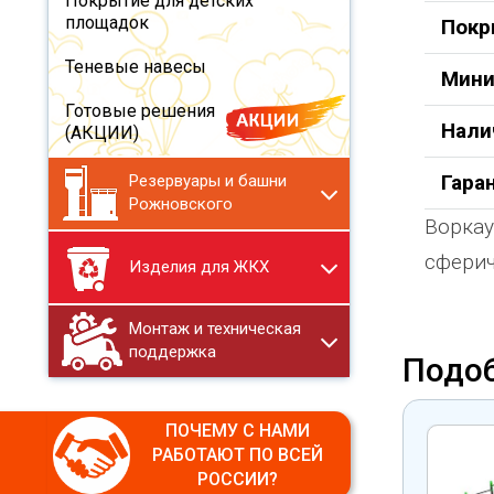
Покрытие для детских
площадок
Покр
Теневые навесы
Мини
Готовые решения
Нали
(АКЦИИ)
Гара
Резервуары и башни
Рожновского
Воркау
сферич
Изделия для ЖКХ
Монтаж и техническая
поддержка
Подо
ПОЧЕМУ С НАМИ
РАБОТАЮТ ПО ВСЕЙ
РОССИИ?