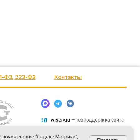
человеку, своё признание и уважение.
Огромное спасибо бригаде
Администрация сельского поселения
монтажников и лично менеджеру
Ве
...
Насул
...
весь отзыв
весь отзыв
ое"
Иванова Л.В.
Багит Карамурзин
й
Глава сельского поселения Вепсское
ТОО Егеменди Курылыс, Казахста
национальное
4-ФЗ, 223-ФЗ
Контакты
wiserv.ru
— техподдержка сайта
ключен сервис “Яндекс.Метрика”,