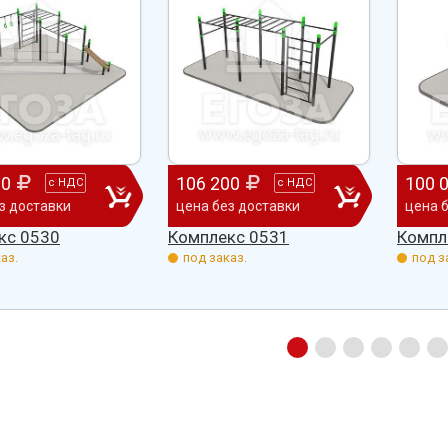
00
106 200
100 
с
НДС
с
НДС
з доставки
цена без доставки
цена 
кс 0530
Комплекс 0531
Компл
аз.
под заказ.
под з
абжения,
От всей души хочу поблагодарить
Добрый день) Ура! Наконец то у
компанию "Егоза" за их продукцию,
наших детишек появилась детс
аборе:
индивидуальный подход и
площадка. В нашей деревне все
башня
лояльность. На протяжении многих
дворов и 84 фактически
 м3;
лет приобретаем детское спортивное
проживающих жителя, нет мага
езианских
и игровое оборудование. Довольны
почтового отделения, фапа, дет