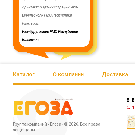
ую работу.
Архитектор администрации Ики-
скважинах, а также выполн
Бурульского РМО Республики
ограждение по периметру в
мурского
Калмыкия
весь отзыв
кия
Ики-Бурульское РМО Республики
Олег Мутулович
Калмыкия
Бага-Чоносовское сельское
муниципальное образовани
Целинного района Республ
Калмыкия
Каталог
О компании
Доставка
8-8
П
Группа компаний «Егоза»
© 2026, Все права
защищены.