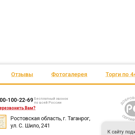
ено
качеством продукции, дорожим
сада, школы, есть только очень
одозаб
...
нашим сотрудничеством! Желаем
...
старый СК, детская площадка
...
весь отзыв
весь отзыв
Ирина Михалап
Елена Алексеевна
Администрация Харлуского
Администрация МО "Новогорск
е
сельского поселения
Граховского района Удмуртско
ики
Республики
Отзывы
Фотогалерея
Торги по 4
00-100-22-69
Бесплатный звонок
по всей России
ерезвонить Вам?
Ростовская область, г. Таганрог,
ул. С. Шило, 241
К сайту под