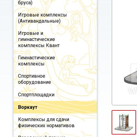
бруса)
Игровые комплексы
(Антивандальные)
Игровые и
гимнастические
комплексы Квант
Гимнастические
комплексы
Спортивное
оборудование
Спортплощадки
Воркаут
Комплексы для сдачи
физических нормативов