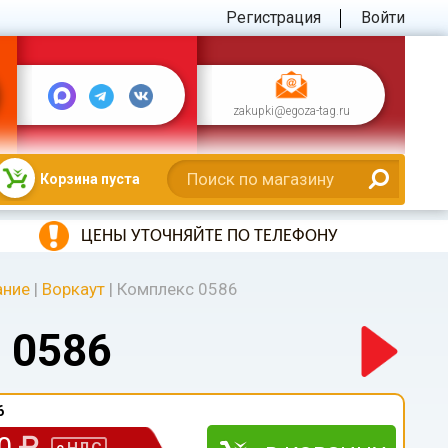
Регистрация
Войти
zakupki@egoza-tag.ru
Корзина пуста
ЦЕНЫ УТОЧНЯЙТЕ ПО ТЕЛЕФОНУ
ание
|
Воркаут
|
Комплекс 0586
 0586
6
00