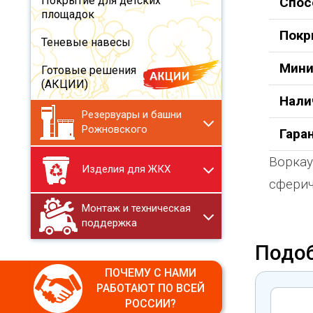
Покрытие для детских
Спос
площадок
Покр
Теневые навесы
Мини
Готовые решения
(АКЦИИ)
Нали
Резервуары и башни
Рожновского
Гара
Воркау
Изделия для ЖКХ
сферич
Монтаж и техническая
поддержка
Подо
ПОЧЕМУ С НАМИ
РАБОТАЮТ ПО ВСЕЙ
РОССИИ?