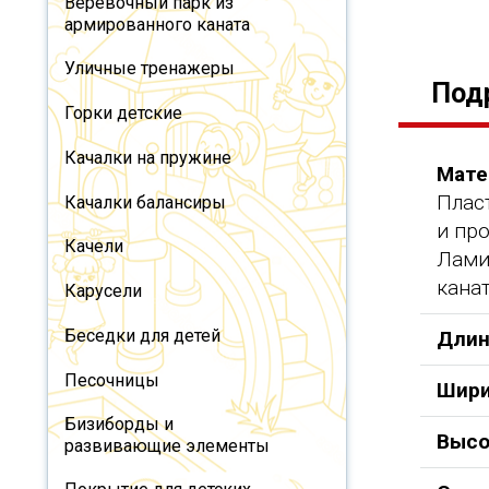
Веревочный парк из
армированного каната
Уличные тренажеры
Под
Горки детские
Качалки на пружине
Мате
Плас
Качалки балансиры
и пр
Качели
Лами
канат
Карусели
Беседки для детей
Длин
Песочницы
Шири
Бизиборды и
Высо
развивающие элементы