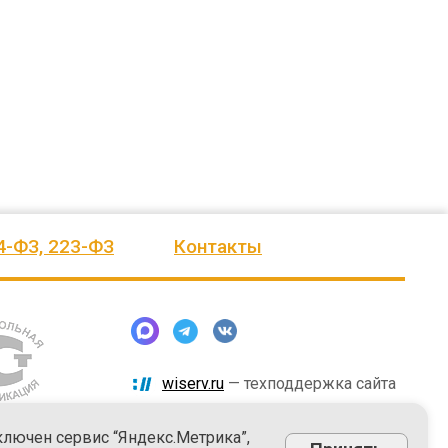
человеку, своё признание и уважение.
Огромное спасибо бригаде
Администрация сельского поселения
монтажников и лично менеджеру
Ве
...
Насул
...
весь отзыв
весь отзыв
ое"
Иванова Л.В.
Багит Карамурзин
й
Глава сельского поселения Вепсское
ТОО Егеменди Курылыс, Казахста
национальное
4-ФЗ, 223-ФЗ
Контакты
wiserv.ru
— техподдержка сайта
ключен сервис “Яндекс.Метрика”,