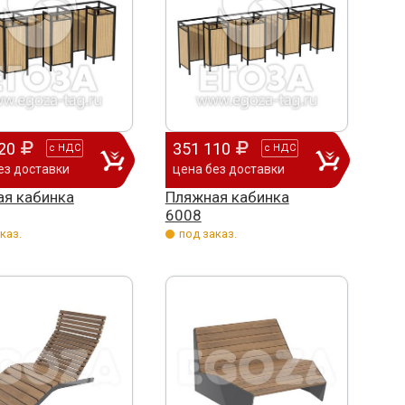
20
351 110
с
НДС
с
НДС
ез доставки
цена без доставки
я кабинка
Пляжная кабинка
6008
каз.
под заказ.