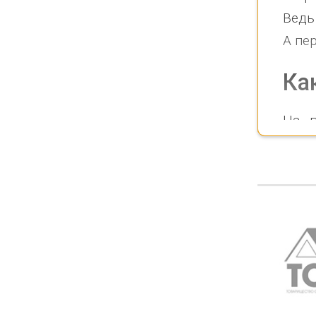
Ведь
А пе
Ка
На п
Read More
инва
уста
расп
или 
каби
Каби
каче