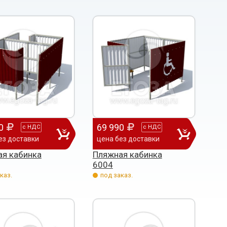
0
69 990
с
НДС
с
НДС
ез доставки
цена без доставки
я кабинка
Пляжная кабинка
6004
каз.
под заказ.