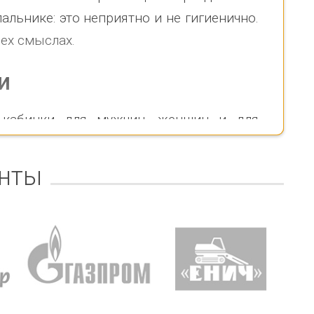
альнике: это неприятно и не гигиенично.
сех смыслах.
и
 кабинки для мужчин, женщин и для
ся знак, показывающий, для кого она
уаций. В кабинке для инвалидов может
нты
опровождающим. В кабинках для женщин
колько человек — это зависит от типа
азначению. У нас вы можете выбрать
 переодеваться. В наличии одинарные и