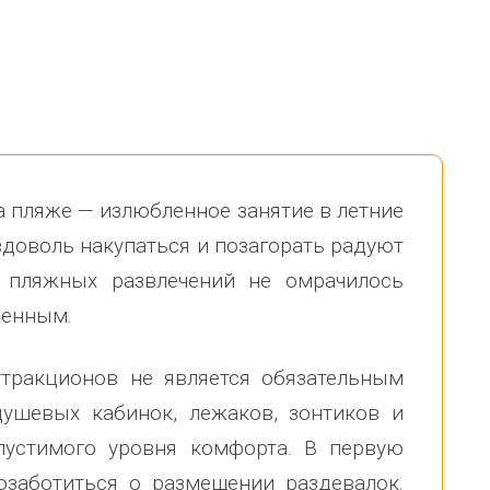
чательному
быстро и надёжно смонтировали.
Юрию, Александру, Петр
нание и уважение.
Огромное спасибо бригаде
Евгению. Команда, несм
ского поселения
монтажников и лично менеджеру
сложные погодные усло
Насул
...
качествен
...
весь отзыв
весь отзыв
Сагина Оксана Станисл
Багит Карамурзин
еления Вепсское
Детский спортивно-
на пляже — излюбленное занятие в летние
ТОО Егеменди Курылыс, Казахстан
оздоровительный лагерь
вдоволь накупаться и позагорать радуют
 пляжных развлечений не омрачилось
оенным.
ттракционов не является обязательным
душевых кабинок, лежаков, зонтиков и
пустимого уровня комфорта. В первую
озаботиться о размещении раздевалок.