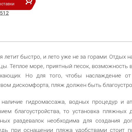
оставки
дование. Довольны
почтового отделения, фапа, детского
выразить Вам, заме
5512
кции, дорожим
сада, школы, есть только очень
человеку, своё приз
еством! Желаем
...
старый СК, детская площадка
...
Администрация сель
весь отзыв
Ве
...
Елена Алексеевна
весь отзыв
арлуского
Администрация МО "Новогорское"
Иванова Л.В.
ния
Граховского района Удмуртской
Глава сельского пос
я летит быстро, и лето уже не за горами. Отдых 
Республики
национальное
цы. Тёплое море, приятный песок, возможность 
хающих. Но для того, чтобы наслаждение от
твом дискомфорта, пляж должен быть благоустр
 наличие гидромассажа, водных процедур и а
вием благоустройства, то установка пляжных 
ных раздевалок необходима для создания до
едь при оснащении пляжа удобствами стоит п