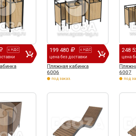
199 480
248 5
с
НДС
с
НДС
оставки
цена без доставки
цена б
абинка
Пляжная кабинка
Пляжна
6006
6007
под заказ.
под за