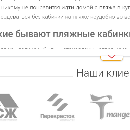
 никому не понравится идти домой с пляжа в куп
реодеваться без кабинки на пляже неудобно во в
кие бывают пляжные кабинк
ляже должны быть установлены отдельные
лидов обоих полов. Обычно на кабинке имеет
новлена — это позволит избежать неловких сит
Наши клие
олагаться только один инвалид вместе с его с
для мужчин может располагаться один или нес
нки.
нки бывают разные по форме, размерам и н
ственные пляжные кабинки, в которых комфортно