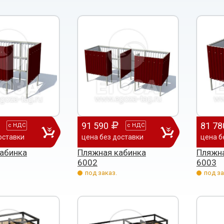
91 590
81 78
с
НДС
с
НДС
оставки
цена без доставки
цена б
абинка
Пляжная кабинка
Пляжна
6002
6003
под заказ.
под за