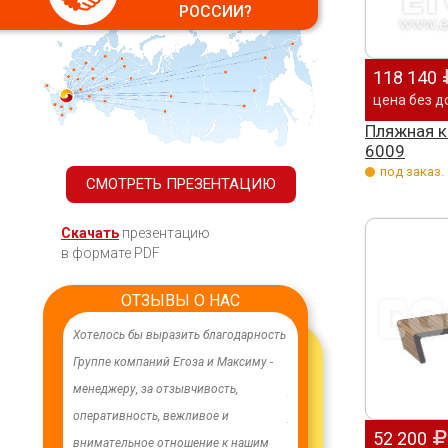
РОССИИ?
118 140
цена без д
Пляжная к
6009
под заказ.
СМОТРЕТЬ ПРЕЗЕНТАЦИЮ
Скачать
презентацию
в формате PDF
ОТЗЫВЫ О НАС
ыразить благодарность
В целях устойчивого водоснабжения,
От всей души хоч
ий Егоза и Максиму -
в п. Бага-Чонос проведены
компанию "Егоза"
 отзывчивость,
ремонтные работы на водозаборе:
индивидуальный 
, вежливое и
установлена водонапорная башня
лояльность. На п
52 200
 отношение к нашим
Рожновского, емкостью 100 м3;
лет приобретаем 