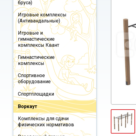
бруса)
Игровые комплексы
(Антивандальные)
Игровые и
гимнастические
комплексы Квант
Гимнастические
комплексы
Спортивное
оборудование
Спортплощадки
Воркаут
Комплексы для сдачи
физических нормативов