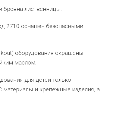
и бревна лиственницы.
ход 2710 оснащен безопасными
rkout) оборудования окрашены
йким маслом.
удования для детей только
 материалы и крепежные изделия, а
Уважаемый Александр
ТОО Егеменди Курылыс выражает
кая
Владимирович! Примите самые
благодарность Группе компаний
го 37
теплые и искренние поздравления по
"Егоза" за успешное и плодотворн
случаю Дня предпринимателя!
сотрудничество. Детское игровое
зина,
Поздравляем Вас с праздником, хочу
оборудование поставили в срок,
ского
выразить Вам, замечательному
быстро и надёжно смонтировали.