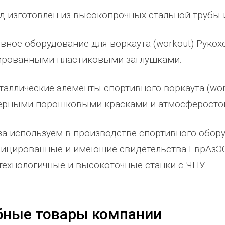
д изготовлен из высокопрочных стальной трубы 
вное оборудование для воркаута (workout) Руко
ированными пластиковыми заглушками.
таллические элементы спортивного воркаута (wo
ерными порошковыми красками и атмосферосто
за используем в производстве спортивного обор
ицированные и имеющие свидетельства ЕврАзЭС
абжения,
От всей души хочу поблагодарить
Добрый день) Ура! Наконец то у
технологичные и высокоточные станки с ЧПУ.
компанию "Егоза" за их продукцию,
наших детишек появилась детс
аборе:
индивидуальный подход и
площадка. В нашей деревне все
башня
лояльность. На протяжении многих
дворов и 84 фактически
бные товары компании
 м3;
лет приобретаем детское спортивное
проживающих жителя, нет мага
езианских
и игровое оборудование. Довольны
почтового отделения, фапа, дет