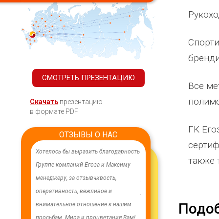
Рукохо
Спорти
бренд
СМОТРЕТЬ ПРЕЗЕНТАЦИЮ
Все ме
полим
Скачать
презентацию
в формате PDF
ГК Его
ОТЗЫВЫ О НАС
сертиф
ачественного,
Хотелось бы выразить благодарность
В целях устойчивого водосн
также 
дования.
Группе компаний Егоза и Максиму -
в п. Бага-Чонос проведены
я работа
менеджеру, за отзывчивость,
ремонтные работы на водоз
м особую
оперативность, вежливое и
установлена водонапорная 
Подо
ру Максиму
внимательное отношение к нашим
Рожновского, емкостью 100
енность,
просьбам. Мира и процветания Вам!
заменены два насоса на арт