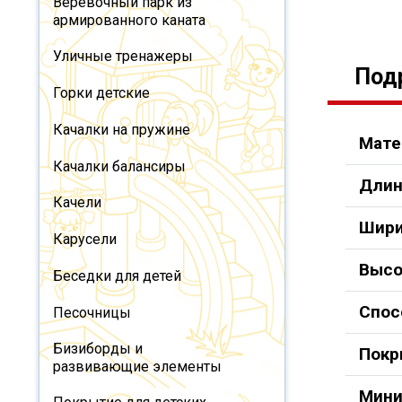
Веревочный парк из
армированного каната
Уличные тренажеры
Под
Горки детские
Качалки на пружине
Мате
Качалки балансиры
Длин
Качели
Шири
Карусели
Высо
Беседки для детей
Спос
Песочницы
Бизиборды и
Покр
развивающие элементы
Мини