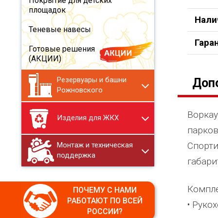
Покрытие для детских
площадок
Нали
Теневые навесы
Гара
Готовые решения
(АКЦИИ)
Резервуары и башни
Доп
Рожновского
Воркау
Изделия для ЖКХ
парков
Cпорти
Монтаж и техническая
поддержка
габари
Компле
ПОЧЕМУ С НАМИ
РАБОТАЮТ ПО ВСЕЙ
• Рукох
РОССИИ?