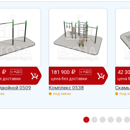
ено
качеством продукции, дорожим
сада, школы, есть только очень
одозаб
...
нашим сотрудничеством! Желаем
...
старый СК, детская площадка
...
весь отзыв
весь отзыв
Ирина Михалап
Елена Алексеевна
Администрация Харлуского
Администрация МО "Новогорск
е
сельского поселения
Граховского района Удмуртско
ики
Республики
0
181 900
42 3
с
НДС
с
НДС
з доставки
цена без доставки
цена 
 двойной 0509
Комплекс 0538
Скамь
аз.
под заказ.
под з