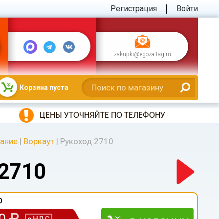
Регистрация
Войти
zakupki@egoza-tag.ru
Корзина пуста
ЦЕНЫ УТОЧНЯЙТЕ ПО ТЕЛЕФОНУ
вание
|
Воркаут
|
Рукоход 2710
2710
0
00