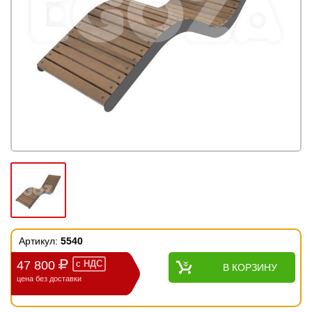
Артикул:
5540
47 800
с
НДС
В КОРЗИНУ
цена без доставки