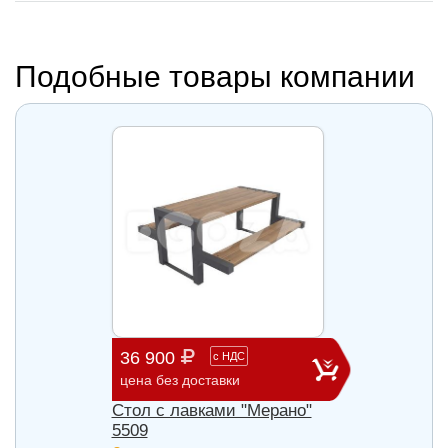
Подобные товары компании
36 900
58 0
с
НДС
цена без доставки
цена б
Стол с лавками "Мерано"
Скамь
5509
под з