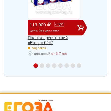
113 900
28 3
с
НДС
цена без доставки
цена б
3
Полоса препятствий
Стенк
«Егоза» 0447
под з
под заказ.
для
для детей
от 3-7 лет