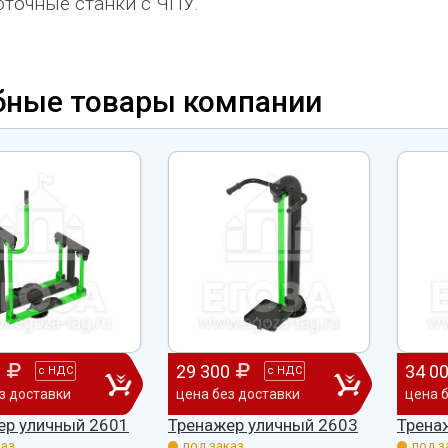
точные станки с ЧПУ.
бные товары компании
0
29 300
34 0
с
НДС
с
НДС
з доставки
цена без доставки
цена 
ер уличный 2601
Тренажер уличный 2603
Трена
аз.
под заказ.
под з