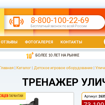
8-800-100-22-69
Бесплатный звонок по всей России
ОТЗЫВЫ
ФОТОГАЛЕРЕЯ
КОНТАКТЫ
БОЛЕЕ 10 ЛЕТ НА РЫНКЕ
Главная
|
Каталог
|
Детское игровое оборудование
|
Улич
ТРЕНАЖЕР УЛИ
СЯЦЕВ
ГАРАНТИИ
Артикул:
263
73 10