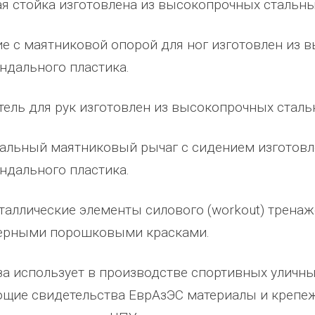
я стойка изготовлена из высокопрочных стальны
ено
качеством продукции, дорожим
сада, школы, есть только очень
одозаб
...
нашим сотрудничеством! Желаем
...
старый СК, детская площадка
...
е с маятниковой опорой для ног изготовлен из 
весь отзыв
весь отзыв
ндального пластика.
Ирина Михалап
Елена Алексеевна
Администрация Харлуского
Администрация МО "Новогорск
ель для рук изготовлен из высокопрочных сталь
е
сельского поселения
Граховского района Удмуртско
ики
Республики
альный маятниковый рычаг с сидением изготовл
ндального пластика.
таллические элементы силового (workout) трена
ерными порошковыми красками.
за использует в производстве спортивных улич
щие свидетельства ЕврАзЭС материалы и крепеж