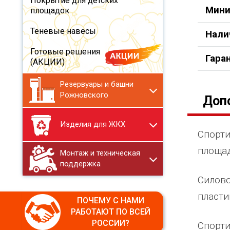
Покрытие для детских
Мини
площадок
Теневые навесы
Нали
Готовые решения
Гара
(АКЦИИ)
Резервуары и башни
Рожновского
Доп
Изделия для ЖКХ
Спорти
площад
Монтаж и техническая
поддержка
Силово
пласти
ПОЧЕМУ С НАМИ
РАБОТАЮТ ПО ВСЕЙ
РОССИИ?
Спорти