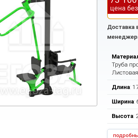
цена бе
Доставка 
менеджер
Материа
Труба про
Листовая
Длина
: 
Ширина
:
Высота
:
подробны