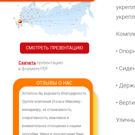
укрепл
укрепл
Компле
СМОТРЕТЬ ПРЕЗЕНТАЦИЮ
• Опор
Скачать
презентацию
• Сиде
в формате PDF
ОТЗЫВЫ О НАС
• Держ
ачественного,
Хотелось бы выразить благодарность
В целях устойчивого водосн
• Верт
дования.
Группе компаний Егоза и Максиму -
в п. Бага-Чонос проведены
я работа
менеджеру, за отзывчивость,
ремонтные работы на водоз
м особую
оперативность, вежливое и
установлена водонапорная 
Уличны
ру Максиму
внимательное отношение к нашим
Рожновского, емкостью 100
енность,
просьбам. Мира и процветания Вам!
заменены два насоса на арт