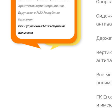
Опорна
ую работу.
Архитектор администрации Ики-
скважинах, а также выполн
Бурульского РМО Республики
ограждение по периметру в
Сидени
мурского
Калмыкия
весь отзыв
антива
кия
Ики-Бурульское РМО Республики
Олег Мутулович
Калмыкия
Бага-Чоносовское сельское
Держат
муниципальное образовани
Целинного района Республ
Вертик
Калмыкия
антива
Все ме
полим
ГК Его
и имею