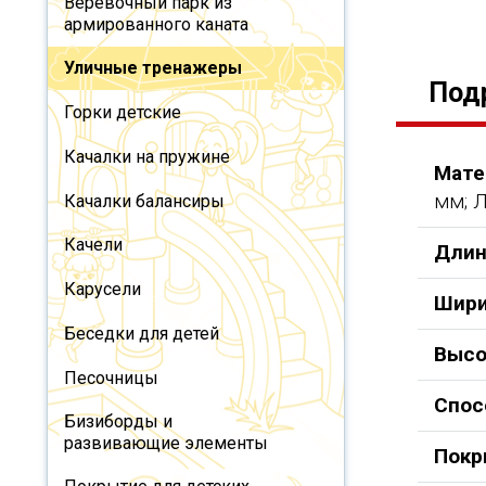
Веревочный парк из
армированного каната
Уличные тренажеры
Под
Горки детские
Качалки на пружине
Мате
мм; Л
Качалки балансиры
Качели
Длин
Карусели
Шири
Беседки для детей
Высо
Песочницы
Спос
Бизиборды и
развивающие элементы
Покр