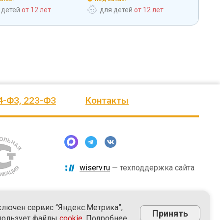
 детей
от 12 лет
для детей
от 12 лет
дл
4-ФЗ, 223-ФЗ
Контакты
wiserv.ru
— техподдержка сайта
ключен сервис “Яндекс.Метрика”,
Принять
пользует файлы
cookie
. Подробнее.