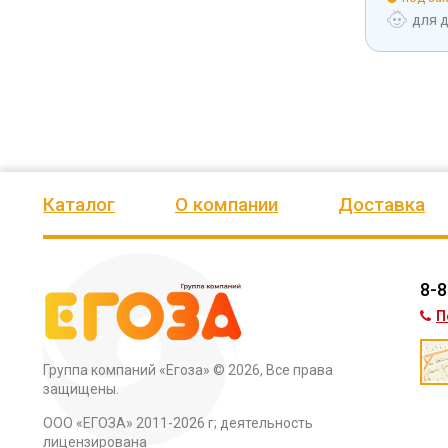
тей
от 12 лет
для детей
от 12 лет
для 
Каталог
О компании
Доставка
8-8
П
Группа компаний «Егоза»
© 2026, Все права
защищены.
ООО «ЕГОЗА» 2011-2026 г; деятельность
лицензирована