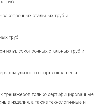
х труб.
человеку, своё признание и уважение.
Огромное спасибо бригаде
Администрация сельского поселения
монтажников и лично менеджеру
высокопрочных стальных труб и
Ве
...
Насул
...
весь отзыв
весь отзыв
ое"
Иванова Л.В.
Багит Карамурзин
ных труб.
й
Глава сельского поселения Вепсское
ТОО Егеменди Курылыс, Казахста
национальное
ен из высокопрочных стальных труб и
жера для уличного спорта окрашены
ных тренажёров только сертифицированные
ные изделия, а также технологичные и