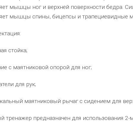
яет мышцы ног и верхней поверхности бедра. Сил
яет мышцы спины, бицепсы и трапециевидные мы
ктация:
ная стойка;
ние с маятниковой опорой для ног;
атели для рук;
абжения,
От всей души хочу поблагодарить
Добрый день) Ура! Наконец то у
икальный маятниковый рычаг с сидением для верх
компанию "Егоза" за их продукцию,
наших детишек появилась детс
аборе:
индивидуальный подход и
площадка. В нашей деревне все
башня
лояльность. На протяжении многих
дворов и 84 фактически
й тренажер предназначен для использования 2-
 м3;
лет приобретаем детское спортивное
проживающих жителя, нет мага
езианских
и игровое оборудование. Довольны
почтового отделения, фапа, дет