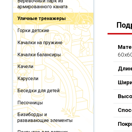
Веревочный парк из
армированного каната
Уличные тренажеры
Под
Горки детские
Качалки на пружине
Мате
60х60
Качалки балансиры
Качели
Длин
Карусели
Шири
Беседки для детей
Высо
Песочницы
Спос
Бизиборды и
развивающие элементы
Покр