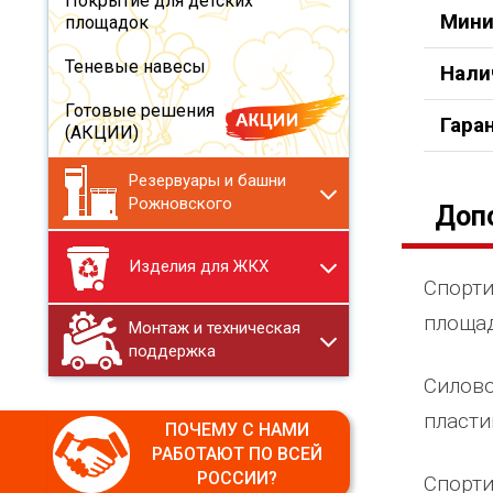
Покрытие для детских
Мини
площадок
Теневые навесы
Нали
Готовые решения
Гара
(АКЦИИ)
Резервуары и башни
Рожновского
Доп
Изделия для ЖКХ
Спорти
площад
Монтаж и техническая
поддержка
Силово
пласти
ПОЧЕМУ С НАМИ
РАБОТАЮТ ПО ВСЕЙ
РОССИИ?
Спорти