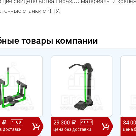
щие свидетельства ЕврАзЭС материалы и крепеж
точные станки с ЧПУ.
бные товары компании
0
29 300
34 0
с
НДС
с
НДС
з доставки
цена без доставки
цена 