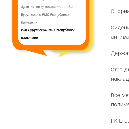
 работу.
Архитектор администрации Ики-
скважинах, а также выполнен
Опорна
Бурульского РМО Республики
ограждение по периметру во
урского
Калмыкия
весь отзыв
Сидени
я
Ики-Бурульское РМО Республики
Олег Мутулович
антива
Калмыкия
Бага-Чоносовское сельское
муниципальное образование
Держат
Целинного района Республик
Калмыкия
Степ д
наклад
Все ме
полим
ГК Его