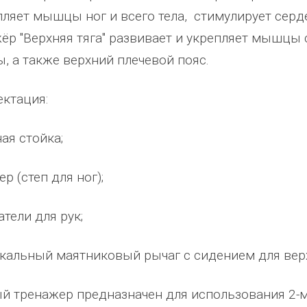
пляет мышцы ног и всего тела, стимулирует серд
ёр "Верхняя тяга" развивает и укрепляет мышцы
 а также верхний плечевой пояс.
ктация:
ная стойка;
ер (степ для ног);
бжения,
От всей души хочу поблагодарить
Добрый день) Ура! Наконец то у
атели для рук;
компанию "Егоза" за их продукцию,
наших детишек появилась детска
оре:
индивидуальный подход и
площадка. В нашей деревне всего
икальный маятниковый рычаг с сидением для верх
ашня
лояльность. На протяжении многих
дворов и 84 фактически
3;
лет приобретаем детское спортивное
проживающих жителя, нет магаз
й тренажер предназначен для использования 2-
зианских
и игровое оборудование. Довольны
почтового отделения, фапа, детс