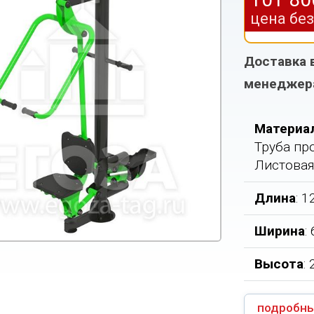
цена бе
Доставка 
менеджер
Материа
Труба про
Листовая
Длина
: 
Ширина
:
Высота
:
подробны