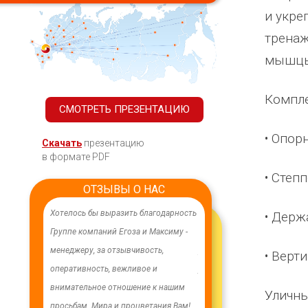
и укре
тренаж
мышцы,
Компле
СМОТРЕТЬ ПРЕЗЕНТАЦИЮ
• Опор
Скачать
презентацию
в формате PDF
• Степп
ОТЗЫВЫ О НАС
ественного,
Хотелось бы выразить благодарность
В целях устойчивого водосна
• Держ
ования.
Группе компаний Егоза и Максиму -
в п. Бага-Чонос проведены
 работа
менеджеру, за отзывчивость,
ремонтные работы на водозаб
• Верт
особую
оперативность, вежливое и
установлена водонапорная б
 Максиму
внимательное отношение к нашим
Рожновского, емкостью 100 м
Уличны
ность,
просьбам. Мира и процветания Вам!
заменены два насоса на арте