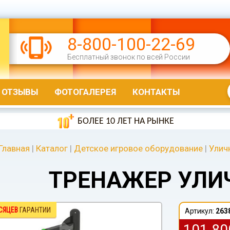
8-800-100-22-69
Бесплатный звонок по всей России
ОТЗЫВЫ
ФОТОГАЛЕРЕЯ
КОНТАКТЫ
БОЛЕЕ 10 ЛЕТ НА РЫНКЕ
Главная
|
Каталог
|
Детское игровое оборудование
|
Улич
ТРЕНАЖЕР УЛИ
СЯЦЕВ
ГАРАНТИИ
Артикул:
263
101 8