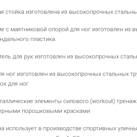
о
качеством продукции, дорожим
сада, школы, есть только очень
я стойка изготовлена из высокопрочных стальны
дозаб
...
нашим сотрудничеством! Желаем
...
старый СК, детская площадка
...
весь отзыв
весь отзыв
е с маятниковой опорой для ног изготовлен из 
Ирина Михалап
Елена Алексеевна
ндального пластика.
Администрация Харлуского
Администрация МО "Новогорское
сельского поселения
Граховского района Удмуртской
ель для рук изготовлен из высокопрочных сталь
и
Республики
ля ног изготовлен из высокопрочных стальных т
ок для ног.
таллические элементы силового (workout) трена
ерными порошковыми красками.
за использует в производстве спортивных улич