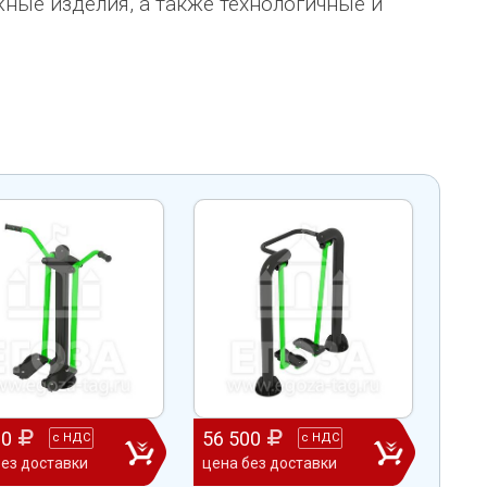
ные изделия, а также технологичные и
00
56 500
53 
с
НДС
с
НДС
без доставки
цена без доставки
цена