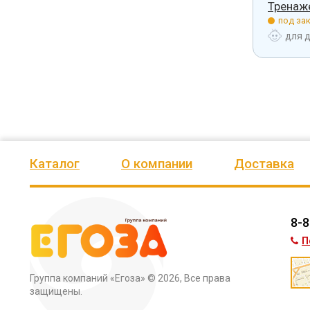
р уличный 2624
Тренажер уличный 2627
Тренаж
з.
под заказ.
под зак
тей
от 12 лет
для детей
от 12 лет
для 
Каталог
О компании
Доставка
8-8
П
Группа компаний «Егоза»
© 2026, Все права
защищены.