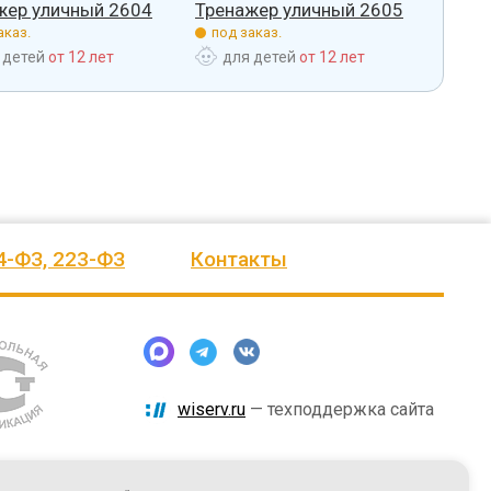
жер уличный 2604
Тренажер уличный 2605
Трен
аказ.
под заказ.
под 
 детей
от 12 лет
для детей
от 12 лет
дл
4-ФЗ, 223-ФЗ
Контакты
wiserv.ru
— техподдержка сайта