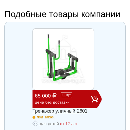
Подобные товары компании
65 000
29 3
с
НДС
цена без доставки
цена б
27
Тренажер уличный 2601
Трена
под заказ.
под з
для детей
от 12 лет
для