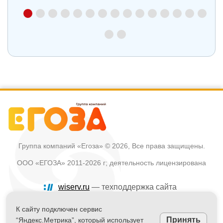
Группа компаний «Егоза»
© 2026, Все права защищены.
ООО «ЕГОЗА» 2011-2026 г; деятельность лицензирована
wiserv.ru
— техподдержка сайта
Политика в отношении обработки персональных данных
К сайту подключен сервис
Принять
“Яндекс.Метрика”, который использует
Информация на сайте не является публичной офертой