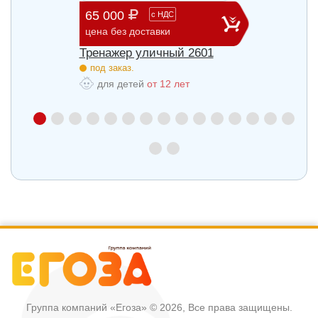
65 000
29 3
с
НДС
цена без доставки
цена б
27
Тренажер уличный 2601
Трена
под заказ.
под з
для детей
от 12 лет
для
Группа компаний «Егоза»
© 2026, Все права защищены.