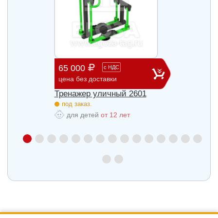
65 000
29 3
с
НДС
цена без доставки
цена б
27
Тренажер уличный 2601
Трена
под заказ.
под з
для детей
от 12 лет
для