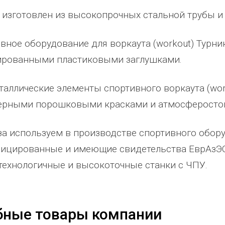
 изготовлен из высокопрочных стальной трубы и
вное оборудование для воркаута (workout) Турн
ированными пластиковыми заглушками.
таллические элементы спортивного воркаута (wo
ерными порошковыми красками и атмосферосто
за используем в производстве спортивного обор
ицированные и имеющие свидетельства ЕврАзЭС
абжения,
От всей души хочу поблагодарить
Добрый день) Ура! Наконец то у
технологичные и высокоточные станки с ЧПУ.
компанию "Егоза" за их продукцию,
наших детишек появилась детс
аборе:
индивидуальный подход и
площадка. В нашей деревне все
башня
лояльность. На протяжении многих
дворов и 84 фактически
бные товары компании
 м3;
лет приобретаем детское спортивное
проживающих жителя, нет мага
езианских
и игровое оборудование. Довольны
почтового отделения, фапа, дет