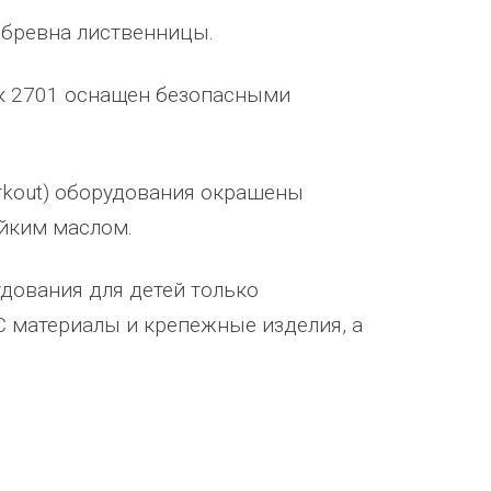
 бревна лиственницы.
ик 2701 оснащен безопасными
rkout) оборудования окрашены
йким маслом.
удования для детей только
 материалы и крепежные изделия, а
Уважаемый Александр
ТОО Егеменди Курылыс выражает
кая
Владимирович! Примите самые
благодарность Группе компаний
го 37
теплые и искренние поздравления по
"Егоза" за успешное и плодотворн
случаю Дня предпринимателя!
сотрудничество. Детское игровое
зина,
Поздравляем Вас с праздником, хочу
оборудование поставили в срок,
ского
выразить Вам, замечательному
быстро и надёжно смонтировали.