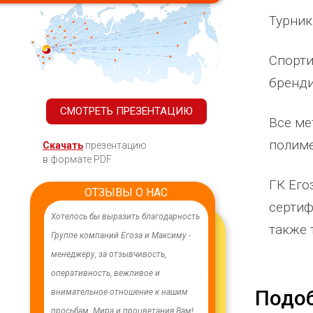
Турник
Спорти
бренд
СМОТРЕТЬ ПРЕЗЕНТАЦИЮ
Все ме
полим
Скачать
презентацию
в формате PDF
ГК Его
ОТЗЫВЫ О НАС
сертиф
ачественного,
Хотелось бы выразить благодарность
В целях устойчивого водосн
также 
дования.
Группе компаний Егоза и Максиму -
в п. Бага-Чонос проведены
я работа
менеджеру, за отзывчивость,
ремонтные работы на водоз
м особую
оперативность, вежливое и
установлена водонапорная 
Подо
ру Максиму
внимательное отношение к нашим
Рожновского, емкостью 100
енность,
просьбам. Мира и процветания Вам!
заменены два насоса на арт