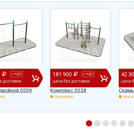
ено
качеством продукции, дорожим
сада, школы, есть только очень
одозаб
...
нашим сотрудничеством! Желаем
...
старый СК, детская площадка
...
весь отзыв
весь отзыв
Ирина Михалап
Елена Алексеевна
Администрация Харлуского
Администрация МО "Новогорск
е
сельского поселения
Граховского района Удмуртско
ики
Республики
0
181 900
42 3
с
НДС
с
НДС
з доставки
цена без доставки
цена 
 двойной 0509
Комплекс 0538
Скамь
аз.
под заказ.
под з