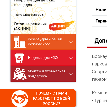
Покрытие для детских
площадок
Нали
Теневые навесы
Гара
Готовые решения
(АКЦИИ)
Резервуары и башни
Доп
Рожновского
Воркау
Изделия для ЖКХ
парков
Cпорти
Монтаж и техническая
поддержка
габари
Компле
ПОЧЕМУ С НАМИ
РАБОТАЮТ ПО ВСЕЙ
• Турни
РОССИИ?