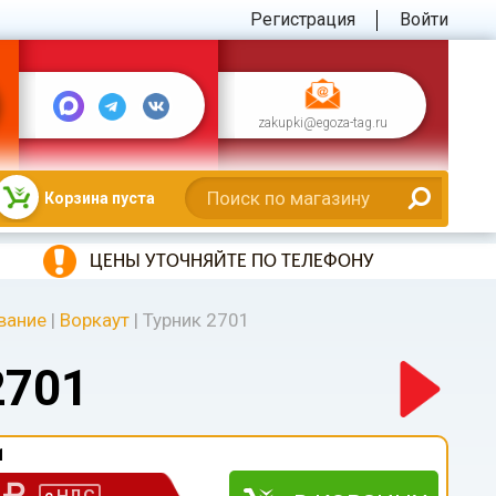
Регистрация
Войти
zakupki@egoza-tag.ru
Корзина пуста
ЦЕНЫ УТОЧНЯЙТЕ ПО ТЕЛЕФОНУ
вание
|
Воркаут
|
Турник 2701
2701
1
0