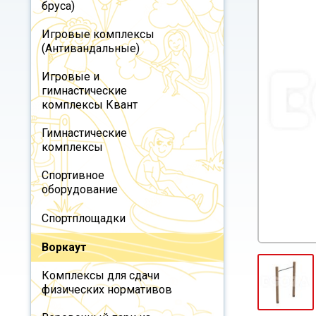
бруса)
Игровые комплексы
(Антивандальные)
Игровые и
гимнастические
комплексы Квант
Гимнастические
комплексы
Спортивное
оборудование
Спортплощадки
Воркаут
Комплексы для сдачи
физических нормативов