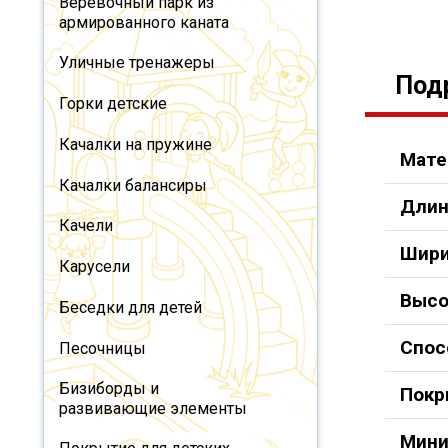
Веревочный парк из
армированного каната
Уличные тренажеры
Под
Горки детские
Качалки на пружине
Мате
Качалки балансиры
Длин
Качели
Шири
Карусели
Высо
Беседки для детей
Спос
Песочницы
Бизиборды и
Покр
развивающие элементы
Мини